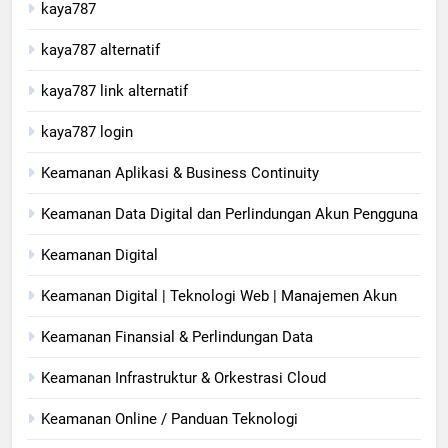
kaya787
kaya787 alternatif
kaya787 link alternatif
kaya787 login
Keamanan Aplikasi & Business Continuity
Keamanan Data Digital dan Perlindungan Akun Pengguna
Keamanan Digital
Keamanan Digital | Teknologi Web | Manajemen Akun
Keamanan Finansial & Perlindungan Data
Keamanan Infrastruktur & Orkestrasi Cloud
Keamanan Online / Panduan Teknologi