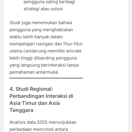
pengguna saling berbagi
strategi atau solusi
Studi juga menemukan bahwa
pengguna yang menghabiskan
waktu lebih banyak dalam
mempelajari navigasi dan fitur-fitur
utama cenderung memiliki winrate
lebih tinggi dibanding pengguna
yang langsung berinteraksi tanpa
pemahaman antarmuka.
4.
Studi Regional:
Perbandingan Interaksi di
Asia Timur dan Asia
Tenggara
Analisis data 2025 menunjukkan
perbedaan mencolok antara