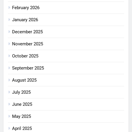
February 2026
January 2026
December 2025
November 2025
October 2025
September 2025
August 2025
July 2025
June 2025
May 2025
April 2025