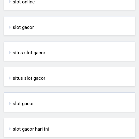
slot online
slot gacor
situs slot gacor
situs slot gacor
slot gacor
slot gacor hari ini