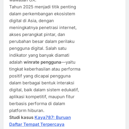
Tahun 2025 menjadi titik penting
dalam perkembangan ekosistem
digital di Asia, dengan
meningkatnya penetrasi internet,
akses perangkat pintar, dan
perubahan besar dalam perilaku
pengguna digital. Salah satu
indikator yang banyak diamati
adalah
winrate pengguna
—yaitu
tingkat keberhasilan atau performa
positif yang dicapai pengguna
dalam berbagai bentuk interaksi
digital, baik dalam sistem edukatif,
aplikasi kompetitif, maupun fitur
berbasis performa di dalam
platform hiburan.
Studi kasus
Kaya787: Buruan
Daftar Tempat Terpercaya