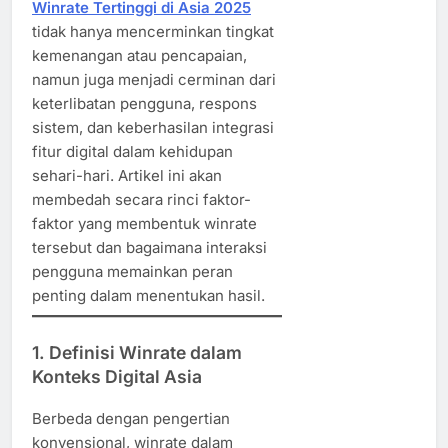
Winrate Tertinggi di Asia 2025
tidak hanya mencerminkan tingkat
kemenangan atau pencapaian,
namun juga menjadi cerminan dari
keterlibatan pengguna, respons
sistem, dan keberhasilan integrasi
fitur digital dalam kehidupan
sehari-hari. Artikel ini akan
membedah secara rinci faktor-
faktor yang membentuk winrate
tersebut dan bagaimana interaksi
pengguna memainkan peran
penting dalam menentukan hasil.
1.
Definisi Winrate dalam
Konteks Digital Asia
Berbeda dengan pengertian
konvensional, winrate dalam