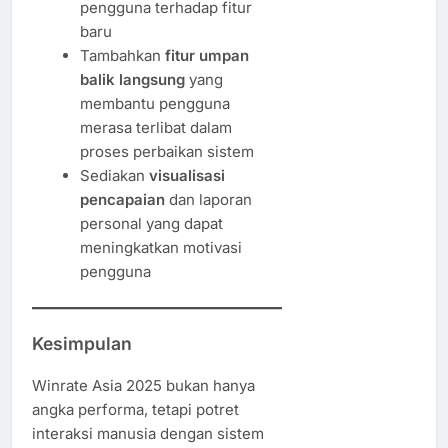
pengguna terhadap fitur
baru
Tambahkan
fitur umpan
balik langsung
yang
membantu pengguna
merasa terlibat dalam
proses perbaikan sistem
Sediakan
visualisasi
pencapaian
dan laporan
personal yang dapat
meningkatkan motivasi
pengguna
Kesimpulan
Winrate Asia 2025 bukan hanya
angka performa, tetapi potret
interaksi manusia dengan sistem