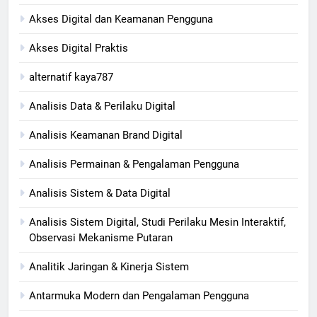
Akses Digital dan Keamanan Pengguna
Akses Digital Praktis
alternatif kaya787
Analisis Data & Perilaku Digital
Analisis Keamanan Brand Digital
Analisis Permainan & Pengalaman Pengguna
Analisis Sistem & Data Digital
Analisis Sistem Digital, Studi Perilaku Mesin Interaktif,
Observasi Mekanisme Putaran
Analitik Jaringan & Kinerja Sistem
Antarmuka Modern dan Pengalaman Pengguna