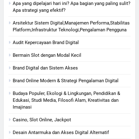
Apa yang dipelajari hari ini? Apa bagian yang paling sulit?
Apa strategi yang efektif?
Arsitektur Sistem Digital,Manajemen Performa,Stabilitas
Platform,Infrastruktur Teknologi,Pengalaman Pengguna
Audit Kepercayaan Brand Digital
Bermain Slot dengan Modal Kecil
Brand Digital dan Sistem Akses
Brand Online Modern & Strategi Pengalaman Digital
Budaya Populer, Ekologi & Lingkungan, Pendidikan &
Edukasi, Studi Media, Filosofi Alam, Kreativitas dan
Imajinasi
Casino, Slot Online, Jackpot
Desain Antarmuka dan Akses Digital Alternatif