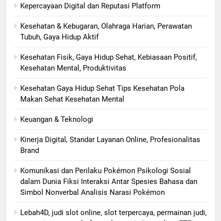
Kepercayaan Digital dan Reputasi Platform
Kesehatan & Kebugaran, Olahraga Harian, Perawatan
Tubuh, Gaya Hidup Aktif
Kesehatan Fisik, Gaya Hidup Sehat, Kebiasaan Positif,
Kesehatan Mental, Produktivitas
Kesehatan Gaya Hidup Sehat Tips Kesehatan Pola
Makan Sehat Kesehatan Mental
Keuangan & Teknologi
Kinerja Digital, Standar Layanan Online, Profesionalitas
Brand
Komunikasi dan Perilaku Pokémon Psikologi Sosial
dalam Dunia Fiksi Interaksi Antar Spesies Bahasa dan
Simbol Nonverbal Analisis Narasi Pokémon
Lebah4D, judi slot online, slot terpercaya, permainan judi,