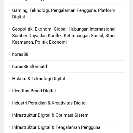
Gaming, Teknologi, Pengalaman Pengguna, Platform
Digital
Geopolitik, Ekonomi Global, Hubungan Internasional,
Sumber Daya dan Konflik, Ketimpangan Sosial, Studi
Keamanan, Politik Ekonomi
horas88
horas88 alternatif
Hukum & Teknologi Digital
Identitas Brand Digital
Industri Perjudian & Kreativitas Digital
Infrastruktur Digital & Optimasi Sistem
Infrastruktur Digital & Pengalaman Pengguna