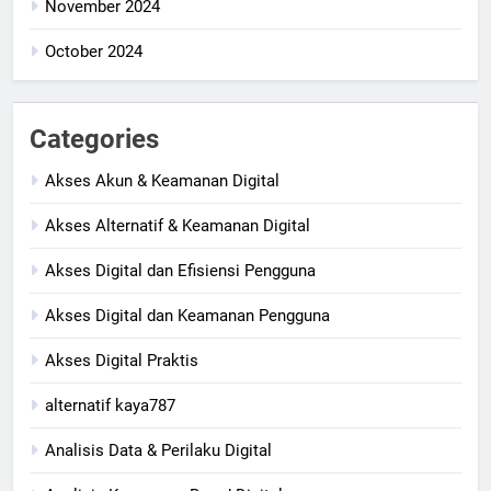
November 2024
October 2024
Categories
Akses Akun & Keamanan Digital
Akses Alternatif & Keamanan Digital
Akses Digital dan Efisiensi Pengguna
Akses Digital dan Keamanan Pengguna
Akses Digital Praktis
alternatif kaya787
Analisis Data & Perilaku Digital