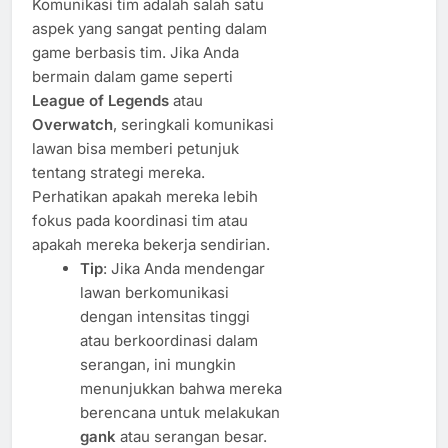
Komunikasi tim adalah salah satu
aspek yang sangat penting dalam
game berbasis tim. Jika Anda
bermain dalam game seperti
League of Legends
atau
Overwatch
, seringkali komunikasi
lawan bisa memberi petunjuk
tentang strategi mereka.
Perhatikan apakah mereka lebih
fokus pada koordinasi tim atau
apakah mereka bekerja sendirian.
Tip
: Jika Anda mendengar
lawan berkomunikasi
dengan intensitas tinggi
atau berkoordinasi dalam
serangan, ini mungkin
menunjukkan bahwa mereka
berencana untuk melakukan
gank
atau serangan besar.