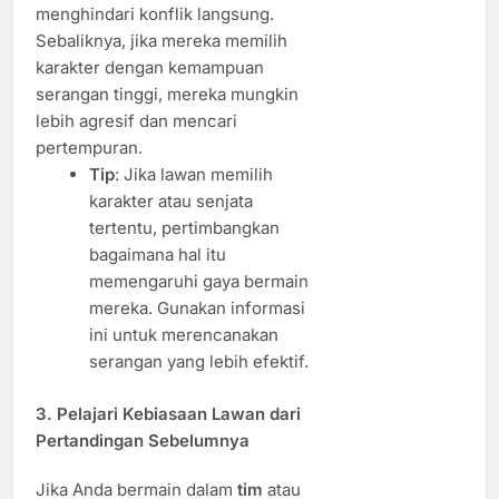
menghindari konflik langsung.
Sebaliknya, jika mereka memilih
karakter dengan kemampuan
serangan tinggi, mereka mungkin
lebih agresif dan mencari
pertempuran.
Tip
: Jika lawan memilih
karakter atau senjata
tertentu, pertimbangkan
bagaimana hal itu
memengaruhi gaya bermain
mereka. Gunakan informasi
ini untuk merencanakan
serangan yang lebih efektif.
3.
Pelajari Kebiasaan Lawan dari
Pertandingan Sebelumnya
Jika Anda bermain dalam
tim
atau