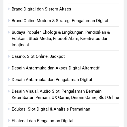
Brand Digital dan Sistem Akses
Brand Online Modern & Strategi Pengalaman Digital
Budaya Populer, Ekologi & Lingkungan, Pendidikan &
Edukasi, Studi Media, Filosofi Alam, Kreativitas dan
Imajinasi
Casino, Slot Online, Jackpot
Desain Antarmuka dan Akses Digital Alternatif
Desain Antarmuka dan Pengalaman Digital
Desain Visual, Audio Slot, Pengalaman Bermain,
Keterlibatan Pemain, UX Game, Desain Game, Slot Online
Edukasi Slot Digital & Analisis Permainan
Efisiensi dan Pengalaman Digital