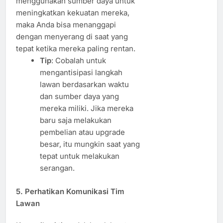
menggunakan sumber daya untuk
meningkatkan kekuatan mereka,
maka Anda bisa menanggapi
dengan menyerang di saat yang
tepat ketika mereka paling rentan.
Tip
: Cobalah untuk
mengantisipasi langkah
lawan berdasarkan waktu
dan sumber daya yang
mereka miliki. Jika mereka
baru saja melakukan
pembelian atau upgrade
besar, itu mungkin saat yang
tepat untuk melakukan
serangan.
5.
Perhatikan Komunikasi Tim
Lawan