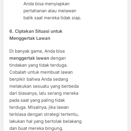
Anda bisa menyiapkan
pertahanan atau melawan
balik saat mereka tidak siap.
6.
Ciptakan Situasi untuk
Menggertak Lawan
Di banyak game, Anda bisa
menggertak lawan
dengan
tindakan yang tidak terduga.
Cobalah untuk membuat lawan
berpikir bahwa Anda sedang
melakukan sesuatu yang berbeda
dari biasanya, lalu serang mereka
pada saat yang paling tidak
terduga. Misalnya, jika lawan
terbiasa dengan strategi tertentu,
lakukan hal yang bertolak belakang
dan buat mereka bingung.