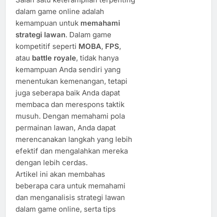
dalam game online adalah
kemampuan untuk
memahami
strategi lawan
. Dalam game
kompetitif seperti
MOBA
,
FPS
,
atau
battle royale
, tidak hanya
kemampuan Anda sendiri yang
menentukan kemenangan, tetapi
juga seberapa baik Anda dapat
membaca dan merespons taktik
musuh. Dengan memahami pola
permainan lawan, Anda dapat
merencanakan langkah yang lebih
efektif dan mengalahkan mereka
dengan lebih cerdas.
Artikel ini akan membahas
beberapa cara untuk memahami
dan menganalisis strategi lawan
dalam game online, serta tips