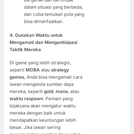
dalam situasi yang berbeda,
dan coba temukan pola yang
bisa dimanfaatkan.
4.
Gunakan Waktu untuk
Mengamati dan Mengantisipasi
Taktik Mereka
Di game yang lebih strategis,
seperti
MOBA
atau
strategy
games
, Anda bisa mengamati cara
lawan mengelola sumber daya
mereka, seperti
gold
,
mana
, atau
waktu respawn
. Pemain yang
bijaksana akan mengatur waktu
mereka dengan baik untuk
mendapatkan keuntungan lebih
besar. Jika lawan sering