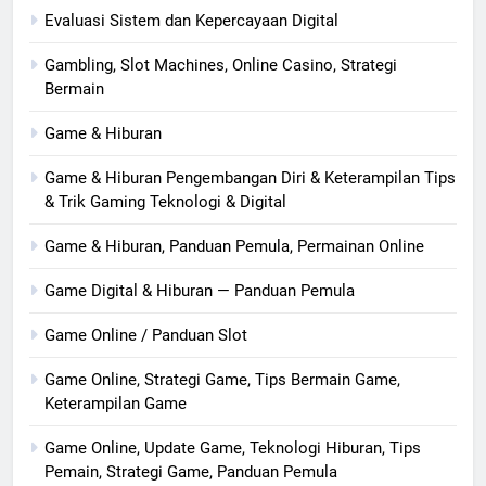
Evaluasi Sistem dan Kepercayaan Digital
Gambling, Slot Machines, Online Casino, Strategi
Bermain
Game & Hiburan
Game & Hiburan Pengembangan Diri & Keterampilan Tips
& Trik Gaming Teknologi & Digital
Game & Hiburan, Panduan Pemula, Permainan Online
Game Digital & Hiburan — Panduan Pemula
Game Online / Panduan Slot
Game Online, Strategi Game, Tips Bermain Game,
Keterampilan Game
Game Online, Update Game, Teknologi Hiburan, Tips
Pemain, Strategi Game, Panduan Pemula