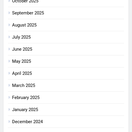
October 2025
September 2025
August 2025
July 2025
June 2025
May 2025
April 2025
March 2025
February 2025
January 2025
December 2024