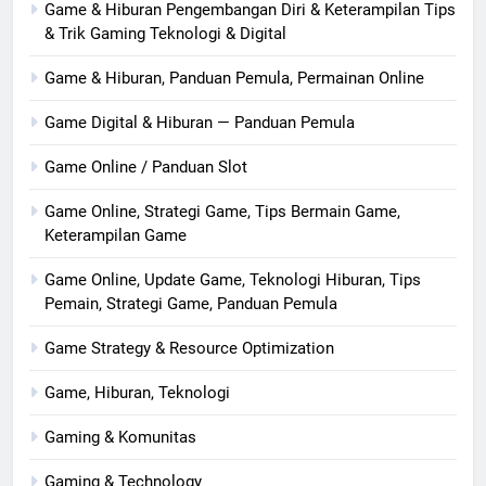
Game & Hiburan Pengembangan Diri & Keterampilan Tips
& Trik Gaming Teknologi & Digital
Game & Hiburan, Panduan Pemula, Permainan Online
Game Digital & Hiburan — Panduan Pemula
Game Online / Panduan Slot
Game Online, Strategi Game, Tips Bermain Game,
Keterampilan Game
Game Online, Update Game, Teknologi Hiburan, Tips
Pemain, Strategi Game, Panduan Pemula
Game Strategy & Resource Optimization
Game, Hiburan, Teknologi
Gaming & Komunitas
Gaming & Technology