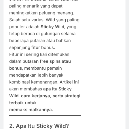
paling menarik yang dapat
meningkatkan peluang menang.
Salah satu variasi Wild yang paling
populer adalah
Sticky Wild
, yang
tetap berada di gulungan selama
beberapa putaran atau bahkan
sepanjang fitur bonus.
Fitur ini sering kali ditemukan
dalam
putaran free spins atau
bonus
, membantu pemain
mendapatkan lebih banyak
kombinasi kemenangan. Artikel ini
akan membahas
apa itu Sticky
Wild, cara kerjanya, serta strategi
terbaik untuk
memaksimalkannya.
2. Apa Itu Sticky Wild?