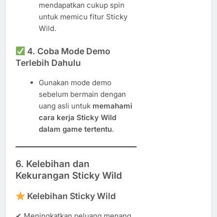
mendapatkan cukup spin
untuk memicu fitur Sticky
Wild.
4. Coba Mode Demo
Terlebih Dahulu
Gunakan mode demo
sebelum bermain dengan
uang asli untuk
memahami
cara kerja Sticky Wild
dalam game tertentu
.
6. Kelebihan dan
Kekurangan Sticky Wild
Kelebihan Sticky Wild
✔ Meningkatkan peluang menang