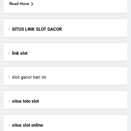
Read More
SITUS LINK SLOT GACOR
link slot
slot gacor hari ini
situs toto slot
situs slot online