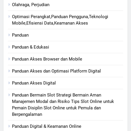
Olahraga, Perjudian
Optimasi Perangkat,Panduan Pengguna,Teknologi
Mobile,Efisiensi Data,Keamanan Akses
Panduan
Panduan & Edukasi
Panduan Akses Browser dan Mobile
Panduan Akses dan Optimasi Platform Digital
Panduan Akses Digital
Panduan Bermain Slot Strategi Bermain Aman
Manajemen Modal dan Risiko Tips Slot Online untuk
Pemain Disiplin Slot Online untuk Pemula dan
Berpengalaman
Panduan Digital & Keamanan Online