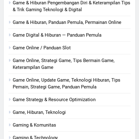
Game & Hiburan Pengembangan Diri & Keterampilan Tips
& Trik Gaming Teknologi & Digital
Game & Hiburan, Panduan Pemula, Permainan Online
Game Digital & Hiburan — Panduan Pemula
Game Online / Panduan Slot
Game Online, Strategi Game, Tips Bermain Game,
Keterampilan Game
Game Online, Update Game, Teknologi Hiburan, Tips
Pemain, Strategi Game, Panduan Pemula
Game Strategy & Resource Optimization
Game, Hiburan, Teknologi
Gaming & Komunitas
Gaming & Technology