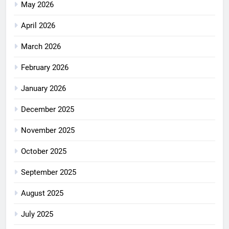
May 2026
April 2026
March 2026
February 2026
January 2026
December 2025
November 2025
October 2025
September 2025
August 2025
July 2025