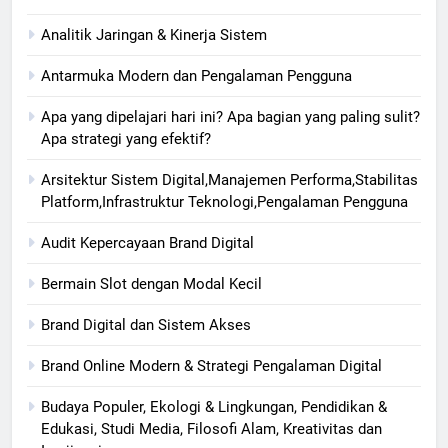
Analitik Jaringan & Kinerja Sistem
Antarmuka Modern dan Pengalaman Pengguna
Apa yang dipelajari hari ini? Apa bagian yang paling sulit?
Apa strategi yang efektif?
Arsitektur Sistem Digital,Manajemen Performa,Stabilitas
Platform,Infrastruktur Teknologi,Pengalaman Pengguna
Audit Kepercayaan Brand Digital
Bermain Slot dengan Modal Kecil
Brand Digital dan Sistem Akses
Brand Online Modern & Strategi Pengalaman Digital
Budaya Populer, Ekologi & Lingkungan, Pendidikan &
Edukasi, Studi Media, Filosofi Alam, Kreativitas dan