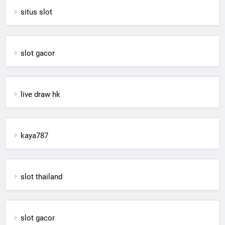
situs slot
slot gacor
live draw hk
kaya787
slot thailand
slot gacor