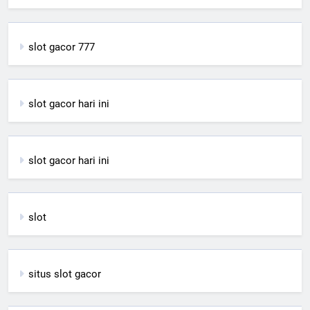
slot gacor 777
slot gacor hari ini
slot gacor hari ini
slot
situs slot gacor