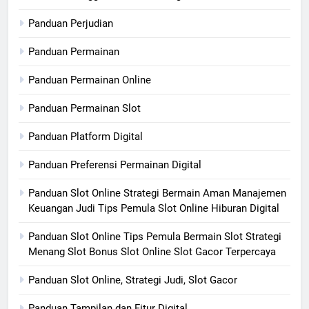
Panduan Perjudian
Panduan Permainan
Panduan Permainan Online
Panduan Permainan Slot
Panduan Platform Digital
Panduan Preferensi Permainan Digital
Panduan Slot Online Strategi Bermain Aman Manajemen
Keuangan Judi Tips Pemula Slot Online Hiburan Digital
Panduan Slot Online Tips Pemula Bermain Slot Strategi
Menang Slot Bonus Slot Online Slot Gacor Terpercaya
Panduan Slot Online, Strategi Judi, Slot Gacor
Panduan Tampilan dan Fitur Digital