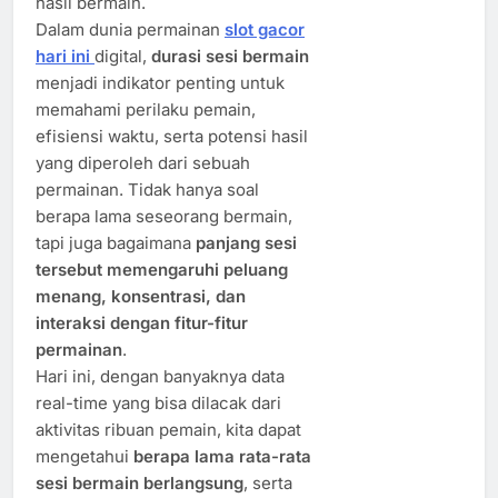
hasil bermain.
Dalam dunia permainan
slot gacor
hari ini
digital,
durasi sesi bermain
menjadi indikator penting untuk
memahami perilaku pemain,
efisiensi waktu, serta potensi hasil
yang diperoleh dari sebuah
permainan. Tidak hanya soal
berapa lama seseorang bermain,
tapi juga bagaimana
panjang sesi
tersebut memengaruhi peluang
menang, konsentrasi, dan
interaksi dengan fitur-fitur
permainan
.
Hari ini, dengan banyaknya data
real-time yang bisa dilacak dari
aktivitas ribuan pemain, kita dapat
mengetahui
berapa lama rata-rata
sesi bermain berlangsung
, serta