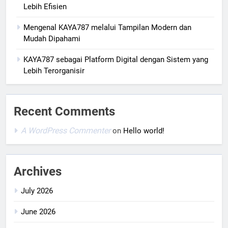
Lebih Efisien
Mengenal KAYA787 melalui Tampilan Modern dan
Mudah Dipahami
KAYA787 sebagai Platform Digital dengan Sistem yang
Lebih Terorganisir
Recent Comments
A WordPress Commenter
on
Hello world!
Archives
July 2026
June 2026