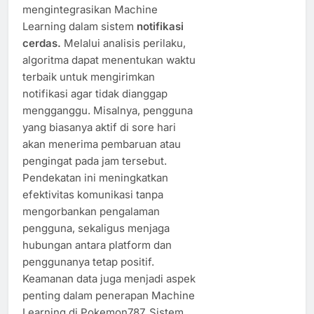
mengintegrasikan Machine
Learning dalam sistem
notifikasi
cerdas.
Melalui analisis perilaku,
algoritma dapat menentukan waktu
terbaik untuk mengirimkan
notifikasi agar tidak dianggap
mengganggu. Misalnya, pengguna
yang biasanya aktif di sore hari
akan menerima pembaruan atau
pengingat pada jam tersebut.
Pendekatan ini meningkatkan
efektivitas komunikasi tanpa
mengorbankan pengalaman
pengguna, sekaligus menjaga
hubungan antara platform dan
penggunanya tetap positif.
Keamanan data juga menjadi aspek
penting dalam penerapan Machine
Learning di Pokemon787. Sistem