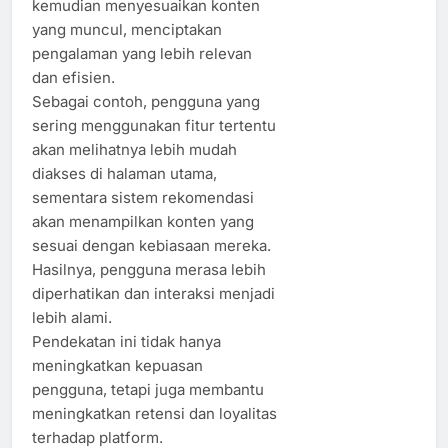
kemudian menyesuaikan konten
yang muncul, menciptakan
pengalaman yang lebih relevan
dan efisien.
Sebagai contoh, pengguna yang
sering menggunakan fitur tertentu
akan melihatnya lebih mudah
diakses di halaman utama,
sementara sistem rekomendasi
akan menampilkan konten yang
sesuai dengan kebiasaan mereka.
Hasilnya, pengguna merasa lebih
diperhatikan dan interaksi menjadi
lebih alami.
Pendekatan ini tidak hanya
meningkatkan kepuasan
pengguna, tetapi juga membantu
meningkatkan retensi dan loyalitas
terhadap platform.