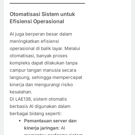
Otomatisasi Sistem untuk
Efisiensi Operasional
AI juga berperan besar dalam
meningkatkan efisiensi
operasional di balik layar. Melalui
otomatisasi, banyak proses
kompleks dapat dilakukan tanpa
campur tangan manusia secara
langsung, sehingga mempercepat
kinerja dan mengurangi risiko
kesalahan.
Di LAE138, sistem otomatis
berbasis AI digunakan dalam
berbagai bidang seperti:
Pemantauan server dan
kinerja jaringan:
AI