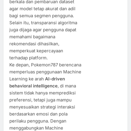
berkala dan pembaruan dataset
agar model tetap akurat dan adil
bagi semua segmen pengguna.
Selain itu, transparansi algoritma
juga dijaga agar pengguna dapat
memahami bagaimana
rekomendasi dihasilkan,
memperkuat kepercayaan
terhadap platform.
Ke depan, Pokemon787 berencana
memperluas penggunaan Machine
Learning ke arah
AI-driven
behavioral intelligence
, di mana
sistem tidak hanya memprediksi
preferensi, tetapi juga mampu
menyesuaikan strategi interaksi
berdasarkan emosi dan pola
perilaku pengguna. Dengan
menggabungkan Machine