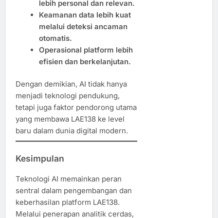
lebih personal dan relevan.
Keamanan data lebih kuat
melalui deteksi ancaman
otomatis.
Operasional platform lebih
efisien dan berkelanjutan.
Dengan demikian, AI tidak hanya
menjadi teknologi pendukung,
tetapi juga faktor pendorong utama
yang membawa LAE138 ke level
baru dalam dunia digital modern.
Kesimpulan
Teknologi AI memainkan peran
sentral dalam pengembangan dan
keberhasilan platform LAE138.
Melalui penerapan analitik cerdas,