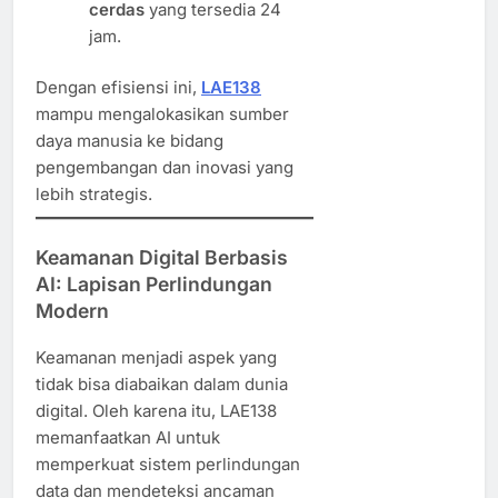
cerdas
yang tersedia 24
jam.
Dengan efisiensi ini,
LAE138
mampu mengalokasikan sumber
daya manusia ke bidang
pengembangan dan inovasi yang
lebih strategis.
Keamanan Digital Berbasis
AI: Lapisan Perlindungan
Modern
Keamanan menjadi aspek yang
tidak bisa diabaikan dalam dunia
digital. Oleh karena itu, LAE138
memanfaatkan AI untuk
memperkuat sistem perlindungan
data dan mendeteksi ancaman