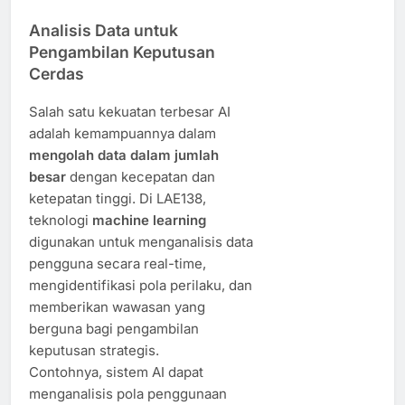
Analisis Data untuk
Pengambilan Keputusan
Cerdas
Salah satu kekuatan terbesar AI
adalah kemampuannya dalam
mengolah data dalam jumlah
besar
dengan kecepatan dan
ketepatan tinggi. Di LAE138,
teknologi
machine learning
digunakan untuk menganalisis data
pengguna secara real-time,
mengidentifikasi pola perilaku, dan
memberikan wawasan yang
berguna bagi pengambilan
keputusan strategis.
Contohnya, sistem AI dapat
menganalisis pola penggunaan