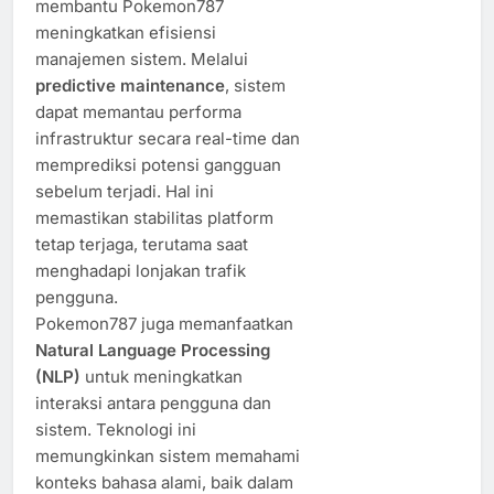
membantu Pokemon787
meningkatkan efisiensi
manajemen sistem. Melalui
predictive maintenance
, sistem
dapat memantau performa
infrastruktur secara real-time dan
memprediksi potensi gangguan
sebelum terjadi. Hal ini
memastikan stabilitas platform
tetap terjaga, terutama saat
menghadapi lonjakan trafik
pengguna.
Pokemon787 juga memanfaatkan
Natural Language Processing
(NLP)
untuk meningkatkan
interaksi antara pengguna dan
sistem. Teknologi ini
memungkinkan sistem memahami
konteks bahasa alami, baik dalam