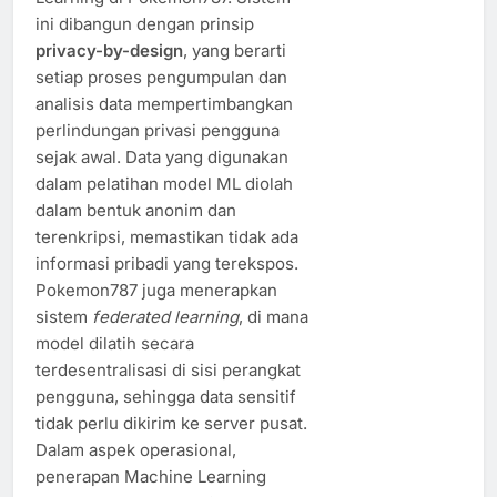
ini dibangun dengan prinsip
privacy-by-design
, yang berarti
setiap proses pengumpulan dan
analisis data mempertimbangkan
perlindungan privasi pengguna
sejak awal. Data yang digunakan
dalam pelatihan model ML diolah
dalam bentuk anonim dan
terenkripsi, memastikan tidak ada
informasi pribadi yang terekspos.
Pokemon787 juga menerapkan
sistem
federated learning
, di mana
model dilatih secara
terdesentralisasi di sisi perangkat
pengguna, sehingga data sensitif
tidak perlu dikirim ke server pusat.
Dalam aspek operasional,
penerapan Machine Learning