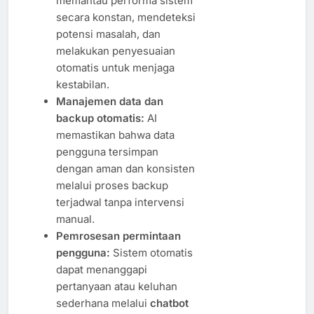
memantau performa sistem
secara konstan, mendeteksi
potensi masalah, dan
melakukan penyesuaian
otomatis untuk menjaga
kestabilan.
Manajemen data dan
backup otomatis:
AI
memastikan bahwa data
pengguna tersimpan
dengan aman dan konsisten
melalui proses backup
terjadwal tanpa intervensi
manual.
Pemrosesan permintaan
pengguna:
Sistem otomatis
dapat menanggapi
pertanyaan atau keluhan
sederhana melalui
chatbot