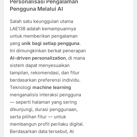
Personalisasi Pengalaman
Pengguna Melalui AI
Salah satu keunggulan utama
LAE138 adalah kemampuannya
untuk memberikan pengalaman
yang
unik bagi setiap pengguna
.
Ini dimungkinkan berkat penerapan
AI-driven personalization
, di mana
sistem dapat menyesuaikan
tampilan, rekomendasi, dan fitur
berdasarkan preferensi individu.
Teknologi
machine learning
menganalisis interaksi pengguna
— seperti halaman yang sering
dikunjungi, durasi penggunaan,
serta pilihan fitur — untuk
membangun profil perilaku digital.
Berdasarkan data tersebut, AI