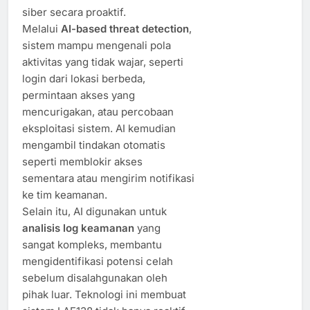
siber secara proaktif.
Melalui
AI-based threat detection
,
sistem mampu mengenali pola
aktivitas yang tidak wajar, seperti
login dari lokasi berbeda,
permintaan akses yang
mencurigakan, atau percobaan
eksploitasi sistem. AI kemudian
mengambil tindakan otomatis
seperti memblokir akses
sementara atau mengirim notifikasi
ke tim keamanan.
Selain itu, AI digunakan untuk
analisis log keamanan
yang
sangat kompleks, membantu
mengidentifikasi potensi celah
sebelum disalahgunakan oleh
pihak luar. Teknologi ini membuat