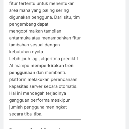
fitur tertentu untuk menentukan
area mana yang paling sering
digunakan pengguna. Dari situ, tim
pengembang dapat
mengoptimalkan tampilan
antarmuka atau menambahkan fitur
tambahan sesuai dengan
kebutuhan nyata.
Lebih jauh lagi, algoritma prediktif
AI mampu
memperkirakan tren
penggunaan
dan membantu
platform melakukan perencanaan
kapasitas server secara otomatis.
Hal ini mencegah terjadinya
gangguan performa meskipun
jumlah pengguna meningkat
secara tiba-tiba.