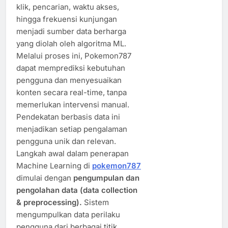
klik, pencarian, waktu akses,
hingga frekuensi kunjungan
menjadi sumber data berharga
yang diolah oleh algoritma ML.
Melalui proses ini, Pokemon787
dapat memprediksi kebutuhan
pengguna dan menyesuaikan
konten secara real-time, tanpa
memerlukan intervensi manual.
Pendekatan berbasis data ini
menjadikan setiap pengalaman
pengguna unik dan relevan.
Langkah awal dalam penerapan
Machine Learning di
pokemon787
dimulai dengan
pengumpulan dan
pengolahan data (data collection
& preprocessing).
Sistem
mengumpulkan data perilaku
pengguna dari berbagai titik