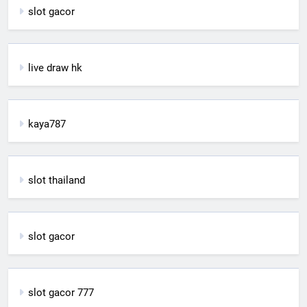
slot gacor
live draw hk
kaya787
slot thailand
slot gacor
slot gacor 777