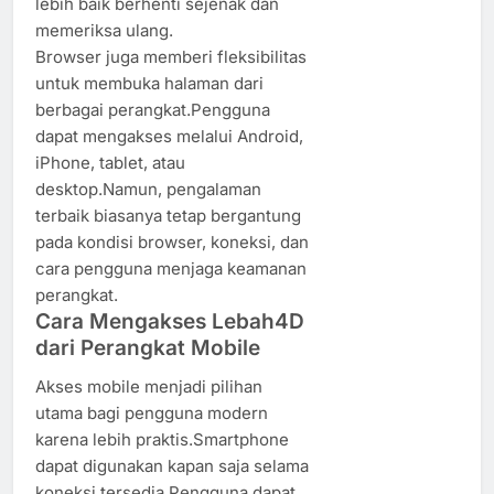
lebih baik berhenti sejenak dan
memeriksa ulang.
Browser juga memberi fleksibilitas
untuk membuka halaman dari
berbagai perangkat.Pengguna
dapat mengakses melalui Android,
iPhone, tablet, atau
desktop.Namun, pengalaman
terbaik biasanya tetap bergantung
pada kondisi browser, koneksi, dan
cara pengguna menjaga keamanan
perangkat.
Cara Mengakses Lebah4D
dari Perangkat Mobile
Akses mobile menjadi pilihan
utama bagi pengguna modern
karena lebih praktis.Smartphone
dapat digunakan kapan saja selama
koneksi tersedia.Pengguna dapat