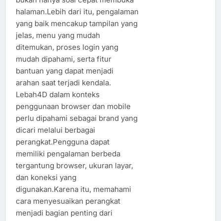
halaman.Lebih dari itu, pengalaman
yang baik mencakup tampilan yang
jelas, menu yang mudah
ditemukan, proses login yang
mudah dipahami, serta fitur
bantuan yang dapat menjadi
arahan saat terjadi kendala.
Lebah4D dalam konteks
penggunaan browser dan mobile
perlu dipahami sebagai brand yang
dicari melalui berbagai
perangkat.Pengguna dapat
memiliki pengalaman berbeda
tergantung browser, ukuran layar,
dan koneksi yang
digunakan.Karena itu, memahami
cara menyesuaikan perangkat
menjadi bagian penting dari