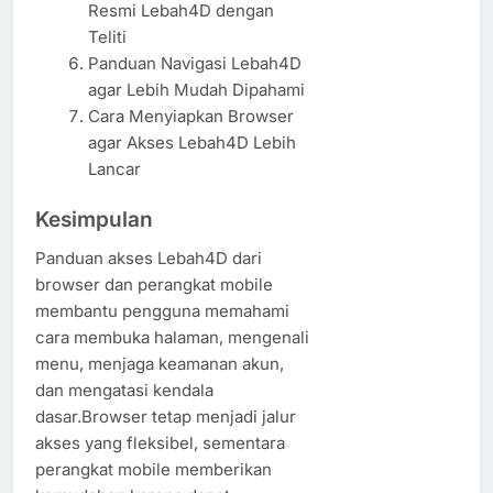
Resmi Lebah4D dengan
Teliti
Panduan Navigasi Lebah4D
agar Lebih Mudah Dipahami
Cara Menyiapkan Browser
agar Akses Lebah4D Lebih
Lancar
Kesimpulan
Panduan akses Lebah4D dari
browser dan perangkat mobile
membantu pengguna memahami
cara membuka halaman, mengenali
menu, menjaga keamanan akun,
dan mengatasi kendala
dasar.Browser tetap menjadi jalur
akses yang fleksibel, sementara
perangkat mobile memberikan