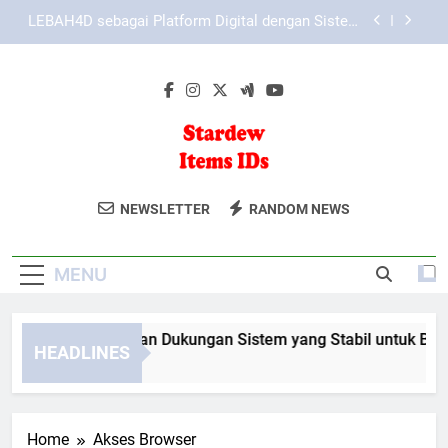
Skip
KAYA787 sebagai Platform Digital dengan Akses
to
yang Lebih Efisien
content
Mengenal KAYA787 melalui Tampilan Modern dan
Mudah Dipahami
EDWINSLOT dengan Dukungan Sistem yang Stabil
untuk Berbagai Perangkat
LEBAH4D sebagai Platform Digital dengan Sistem
Akses yang Terarah
Stardew Items
Temukan Daftar Lengkap Item Dan ID Di
KAYA787 sebagai Platform Digital dengan Akses
NEWSLETTER
RANDOM NEWS
yang Lebih Efisien
IDs
Stardew Valley. Panduan Mudah Untuk
Mengenal KAYA787 melalui Tampilan Modern dan
Petualangan Permainan Anda.
Mudah Dipahami
MENU
WINSLOT dengan Dukungan Sistem yang Stabil untuk Berbaga
HEADLINES
Weeks Ago
Home
Akses Browser