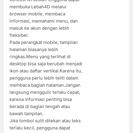
membuka Lebah4D melalui
browser mobile, membaca
informasi, memahami menu, dan
masuk ke akun dengan lebih
fleksibel.
Pada perangkat mobile, tampilan
halaman biasanya lebih
ringkas.Menu yang terlihat di
desktop bisa saja berubah menjadi
ikon atau daftar vertikal.Karena itu,
pengguna perlu lebih teliti dalam
membaca bagian halaman.Jangan
langsung menggulir terlalu cepat,
karena informasi penting bisa
berada di bagian tengah atau
bawah tampilan.
Jika tombol sulit ditekan atau teks
terlalu kecil, pengguna dapat