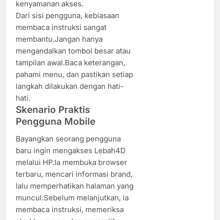
kenyamanan akses.
Dari sisi pengguna, kebiasaan
membaca instruksi sangat
membantu.Jangan hanya
mengandalkan tombol besar atau
tampilan awal.Baca keterangan,
pahami menu, dan pastikan setiap
langkah dilakukan dengan hati-
hati.
Skenario Praktis
Pengguna Mobile
Bayangkan seorang pengguna
baru ingin mengakses Lebah4D
melalui HP.Ia membuka browser
terbaru, mencari informasi brand,
lalu memperhatikan halaman yang
muncul.Sebelum melanjutkan, ia
membaca instruksi, memeriksa