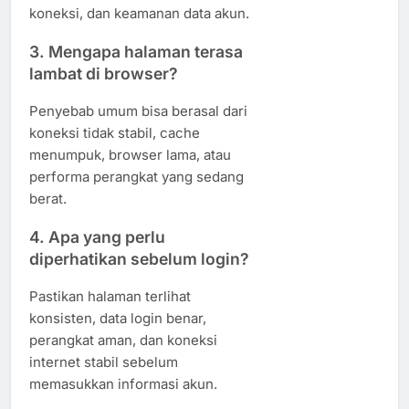
koneksi, dan keamanan data akun.
3. Mengapa halaman terasa
lambat di browser?
Penyebab umum bisa berasal dari
koneksi tidak stabil, cache
menumpuk, browser lama, atau
performa perangkat yang sedang
berat.
4. Apa yang perlu
diperhatikan sebelum login?
Pastikan halaman terlihat
konsisten, data login benar,
perangkat aman, dan koneksi
internet stabil sebelum
memasukkan informasi akun.