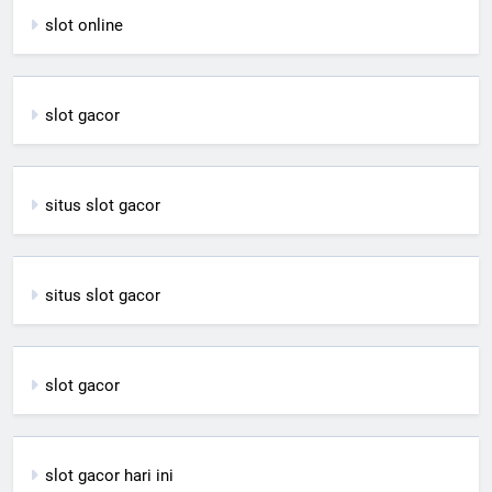
slot online
slot gacor
situs slot gacor
situs slot gacor
slot gacor
slot gacor hari ini