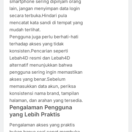
smartphone sering dipinjam orang
lain, jangan menyimpan data login
secara terbuka.Hindari pula
mencatat kata sandi di tempat yang
mudah terlihat.
Pengguna juga perlu berhati-hati
terhadap akses yang tidak
konsisten.Pencarian seperti
Lebah4D resmi dan Lebah4D
alternatif menunjukkan bahwa
pengguna sering ingin memastikan
akses yang benar.Sebelum
memasukkan data akun, periksa
konsistensi nama brand, tampilan
halaman, dan arahan yang tersedia.
Pengalaman Pengguna
yang Lebih Praktis
Pengalaman akses yang praktis
bukan hanya soal cepat membuka