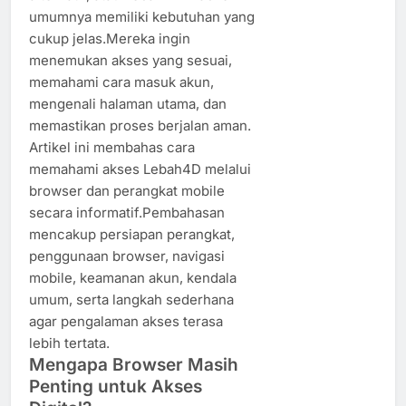
umumnya memiliki kebutuhan yang
cukup jelas.Mereka ingin
menemukan akses yang sesuai,
memahami cara masuk akun,
mengenali halaman utama, dan
memastikan proses berjalan aman.
Artikel ini membahas cara
memahami akses Lebah4D melalui
browser dan perangkat mobile
secara informatif.Pembahasan
mencakup persiapan perangkat,
penggunaan browser, navigasi
mobile, keamanan akun, kendala
umum, serta langkah sederhana
agar pengalaman akses terasa
lebih tertata.
Mengapa Browser Masih
Penting untuk Akses