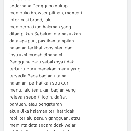
sederhana.Pengguna cukup
membuka browser pilihan, mencari
informasi brand, lalu
memperhatikan halaman yang
ditampilkan.Sebelum memasukkan
data apa pun, pastikan tampilan
halaman terlihat konsisten dan
instruksi mudah dipahami.
Pengguna baru sebaiknya tidak
terburu-buru menekan menu yang
tersedia.Baca bagian utama
halaman, perhatikan struktur
menu, lalu temukan bagian yang
relevan seperti login, daftar,
bantuan, atau pengaturan
akun.Jika halaman terlihat tidak
rapi, terlalu penuh gangguan, atau
meminta data secara tidak wajar,