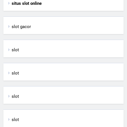
situs slot online
slot gacor
slot
slot
slot
slot