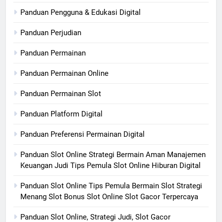
Panduan Pengguna & Edukasi Digital
Panduan Perjudian
Panduan Permainan
Panduan Permainan Online
Panduan Permainan Slot
Panduan Platform Digital
Panduan Preferensi Permainan Digital
Panduan Slot Online Strategi Bermain Aman Manajemen
Keuangan Judi Tips Pemula Slot Online Hiburan Digital
Panduan Slot Online Tips Pemula Bermain Slot Strategi
Menang Slot Bonus Slot Online Slot Gacor Terpercaya
Panduan Slot Online, Strategi Judi, Slot Gacor