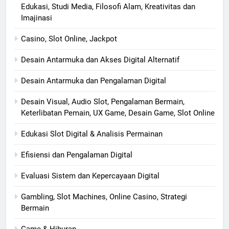
Edukasi, Studi Media, Filosofi Alam, Kreativitas dan
Imajinasi
Casino, Slot Online, Jackpot
Desain Antarmuka dan Akses Digital Alternatif
Desain Antarmuka dan Pengalaman Digital
Desain Visual, Audio Slot, Pengalaman Bermain,
Keterlibatan Pemain, UX Game, Desain Game, Slot Online
Edukasi Slot Digital & Analisis Permainan
Efisiensi dan Pengalaman Digital
Evaluasi Sistem dan Kepercayaan Digital
Gambling, Slot Machines, Online Casino, Strategi
Bermain
Game & Hiburan