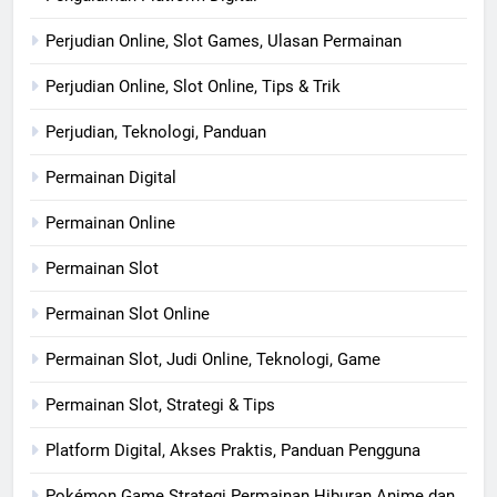
Perjudian Online, Slot Games, Ulasan Permainan
Perjudian Online, Slot Online, Tips & Trik
Perjudian, Teknologi, Panduan
Permainan Digital
Permainan Online
Permainan Slot
Permainan Slot Online
Permainan Slot, Judi Online, Teknologi, Game
Permainan Slot, Strategi & Tips
Platform Digital, Akses Praktis, Panduan Pengguna
Pokémon Game Strategi Permainan Hiburan Anime dan