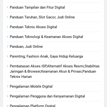
Panduan Tampilan dan Fitur Digital
Panduan Taruhan, Slot Gacor, Judi Online
Panduan Teknis Akses Digital
Panduan Teknologi & Keamanan Akses Digital
Panduan, Judi Online
Parenting, Fashion Anak, Gaya Hidup Keluarga
Pembatasan Akses ISP,Alternatif Akses Resmi,Stabilitas
Jaringan & Browser,Keamanan Akun & Privasi,Panduan
Teknis Harian
Pengalaman Mobile Digital
Pengalaman Pengguna dan Kenyamanan Digital
Pengalaman Platform Digital