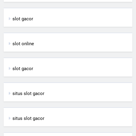
slot gacor
slot online
slot gacor
situs slot gacor
situs slot gacor