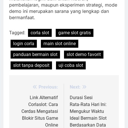
pembelajaran, maupun eksperimen strategi, mode
demo ini merupakan sarana yang lengkap dan
bermanfaat.
Tagged:
corla slot
game slot gratis
login corla
main slot online
panduan bermain slot
slot demo favorit
slot tanpa deposit
uji coba slot
Previous:
Next:
Post
navigation
Link Alternatif
Durasi Sesi
Corlaslot: Cara
Rata‑Rata Hari Ini:
Cerdas Mengatasi
Mengukur Waktu
Blokir Situs Game
Ideal Bermain Slot
Online
Berdasarkan Data