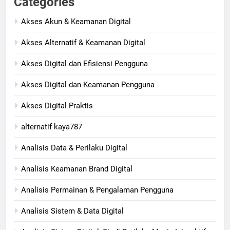
Categories
Akses Akun & Keamanan Digital
Akses Alternatif & Keamanan Digital
Akses Digital dan Efisiensi Pengguna
Akses Digital dan Keamanan Pengguna
Akses Digital Praktis
alternatif kaya787
Analisis Data & Perilaku Digital
Analisis Keamanan Brand Digital
Analisis Permainan & Pengalaman Pengguna
Analisis Sistem & Data Digital