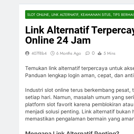
SLOT ONLINE, LINK ALTERNATIF, KEAMANAN SITUS, TIPS BERMA
Link Alternatif Terperca
Online 24 Jam
0
407f8b4
6 Months Ago
5 Mins
Temukan link alternatif terpercaya untuk aks
Panduan lengkap login aman, cepat, dan ant
Industri slot online terus berkembang pesat,
setiap hari. Namun, masalah umum yang seri
platform slot favorit karena pemblokiran atau 
menjadi solusi penting. Link alternatif buk
memastikan pengalaman bermain yang aman,
Mengapa Link Alternatif Penting?