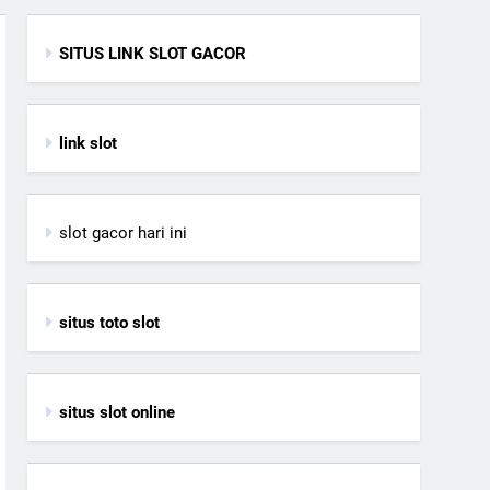
SITUS LINK SLOT GACOR
link slot
slot gacor hari ini
situs toto slot
situs slot online