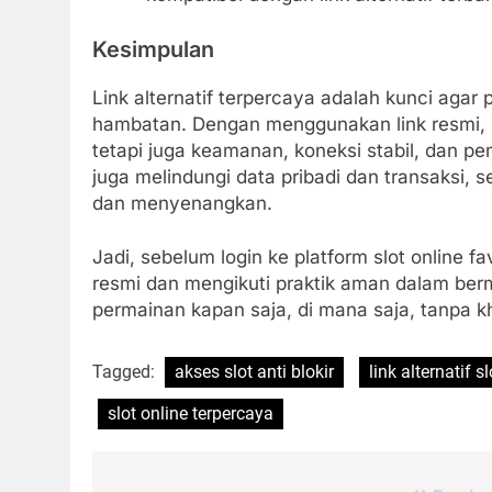
Kesimpulan
Link alternatif terpercaya adalah kunci agar
hambatan. Dengan menggunakan link resmi, 
tetapi juga keamanan, koneksi stabil, dan pem
juga melindungi data pribadi dan transaksi,
dan menyenangkan.
Jadi, sebelum login ke platform slot online fa
resmi dan mengikuti praktik aman dalam berm
permainan kapan saja, di mana saja, tanpa 
Tagged:
akses slot anti blokir
link alternatif sl
slot online terpercaya