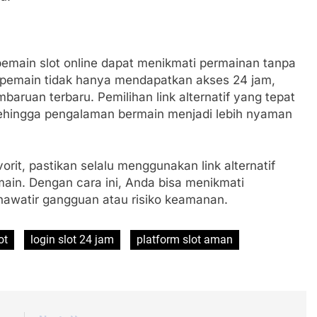
 pemain slot online dapat menikmati permainan tanpa
pemain tidak hanya mendapatkan akses 24 jam,
baruan terbaru. Pemilihan link alternatif yang tepat
 sehingga pengalaman bermain menjadi lebih nyaman
vorit, pastikan selalu menggunakan link alternatif
ain. Dengan cara ini, Anda bisa menikmati
khawatir gangguan atau risiko keamanan.
ot
login slot 24 jam
platform slot aman