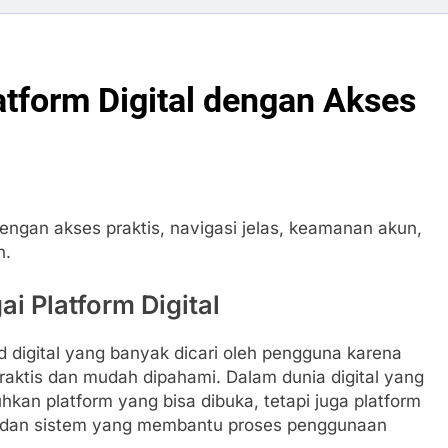
tform Digital dengan Akses
engan akses praktis, navigasi jelas, keamanan akun,
h.
 Platform Digital
 digital yang banyak dicari oleh pengguna karena
ktis dan mudah dipahami. Dalam dunia digital yang
an platform yang bisa dibuka, tetapi juga platform
pi, dan sistem yang membantu proses penggunaan