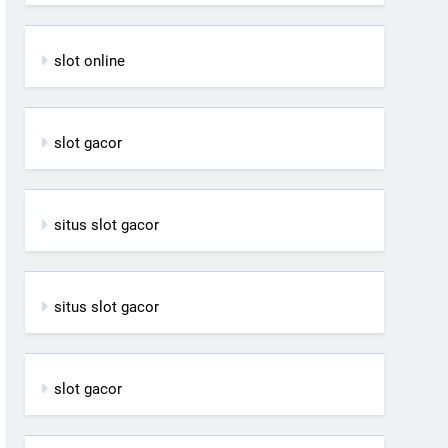
slot online
slot gacor
situs slot gacor
situs slot gacor
slot gacor