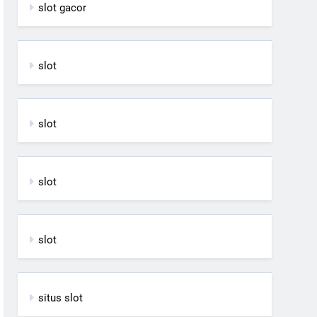
slot gacor
slot
slot
slot
slot
situs slot