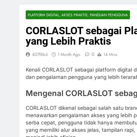
PLATFORM DIGITAL, AKSES PRAKTIS, PANDUAN PENGGUNA
CORLASLOT sebagai Pla
yang Lebih Praktis
0
407f8b4
1 Month Ago
14 Mins
Kenali CORLASLOT sebagai platform digital d
dan pengalaman pengguna yang lebih terara
Mengenal CORLASLOT sebagai
CORLASLOT dikenal sebagai salah satu brand
menawarkan pengalaman akses yang lebih pra
serba cepat, pengguna tidak hanya membutuhk
yang memiliki alur akses jelas, tampilan ra