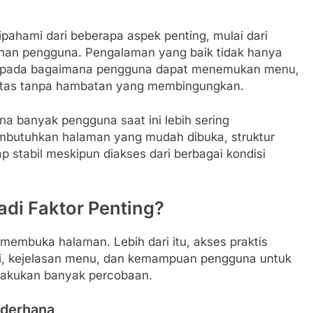
ipahami dari beberapa aspek penting, mulai dari
nan pengguna. Pengalaman yang baik tidak hanya
uga pada bagaimana pengguna dapat menemukan menu,
vitas tanpa hambatan yang membingungkan.
ena banyak pengguna saat ini lebih sering
butuhkan halaman yang mudah dibuka, struktur
p stabil meskipun diakses dari berbagai kondisi
di Faktor Penting?
membuka halaman. Lebih dari itu, akses praktis
 kejelasan menu, dan kemampuan pengguna untuk
akukan banyak percobaan.
ederhana