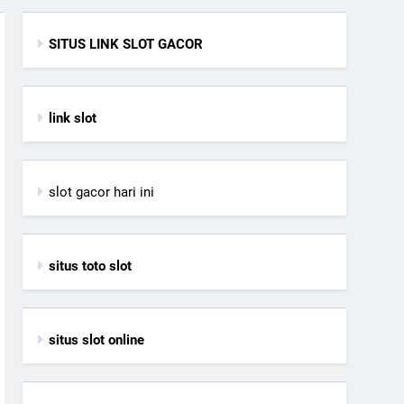
SITUS LINK SLOT GACOR
link slot
slot gacor hari ini
situs toto slot
situs slot online