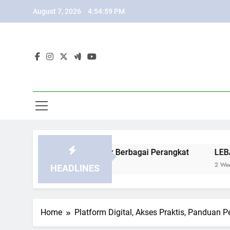
Skip
August 7, 2026
4:55:00 PM
to
content
Sta
Temukan D
ang Stabil untuk Berbagai Perangkat
LEBAH4D sebagai
2 Weeks Ago
HEADLINES
Home
Platform Digital, Akses Praktis, Panduan 