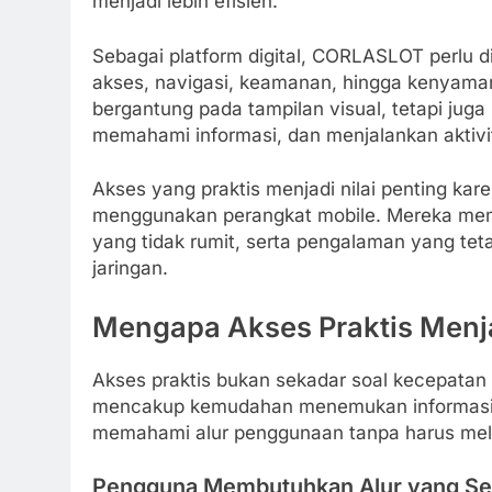
menjadi lebih efisien.
Sebagai platform digital, CORLASLOT perlu d
akses, navigasi, keamanan, hingga kenyama
bergantung pada tampilan visual, tetapi j
memahami informasi, dan menjalankan akti
Akses yang praktis menjadi nilai penting kar
menggunakan perangkat mobile. Mereka mem
yang tidak rumit, serta pengalaman yang teta
jaringan.
Mengapa Akses Praktis Menja
Akses praktis bukan sekadar soal kecepatan 
mencakup kemudahan menemukan informasi,
memahami alur penggunaan tanpa harus mel
Pengguna Membutuhkan Alur yang S