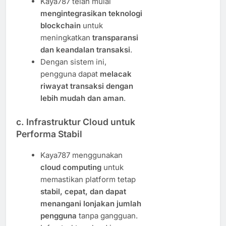
Kaya787 telah mulai
mengintegrasikan teknologi
blockchain
untuk
meningkatkan
transparansi
dan keandalan transaksi
.
Dengan sistem ini,
pengguna dapat
melacak
riwayat transaksi dengan
lebih mudah dan aman
.
c. Infrastruktur Cloud untuk
Performa Stabil
Kaya787 menggunakan
cloud computing
untuk
memastikan platform tetap
stabil, cepat, dan dapat
menangani lonjakan jumlah
pengguna
tanpa gangguan.