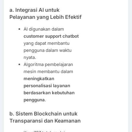
a. Integrasi AI untuk
Pelayanan yang Lebih Efektif
AI digunakan dalam
customer support chatbot
yang dapat membantu
pengguna dalam waktu
nyata.
Algoritma pembelajaran
mesin membantu dalam
meningkatkan
personalisasi layanan
berdasarkan kebutuhan
pengguna
.
b. Sistem Blockchain untuk
Transparansi dan Keamanan