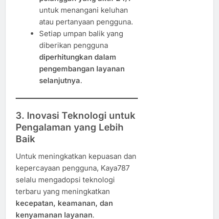
untuk menangani keluhan
atau pertanyaan pengguna.
Setiap umpan balik yang
diberikan pengguna
diperhitungkan dalam
pengembangan layanan
selanjutnya
.
3. Inovasi Teknologi untuk
Pengalaman yang Lebih
Baik
Untuk meningkatkan kepuasan dan
kepercayaan pengguna, Kaya787
selalu mengadopsi teknologi
terbaru yang meningkatkan
kecepatan, keamanan, dan
kenyamanan layanan
.