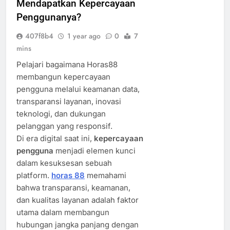
Mendapatkan Kepercayaan
Penggunanya?
407f8b4
1 year ago
0
7
mins
Pelajari bagaimana Horas88
membangun kepercayaan
pengguna melalui keamanan data,
transparansi layanan, inovasi
teknologi, dan dukungan
pelanggan yang responsif.
Di era digital saat ini,
kepercayaan
pengguna
menjadi elemen kunci
dalam kesuksesan sebuah
platform.
horas 88
memahami
bahwa transparansi, keamanan,
dan kualitas layanan adalah faktor
utama dalam membangun
hubungan jangka panjang dengan