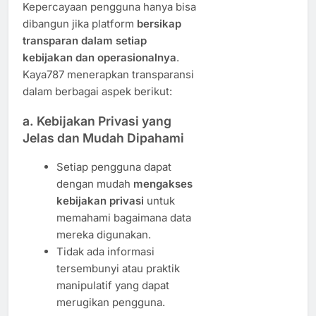
Kepercayaan pengguna hanya bisa
dibangun jika platform
bersikap
transparan dalam setiap
kebijakan dan operasionalnya
.
Kaya787 menerapkan transparansi
dalam berbagai aspek berikut:
a. Kebijakan Privasi yang
Jelas dan Mudah Dipahami
Setiap pengguna dapat
dengan mudah
mengakses
kebijakan privasi
untuk
memahami bagaimana data
mereka digunakan.
Tidak ada informasi
tersembunyi atau praktik
manipulatif yang dapat
merugikan pengguna.