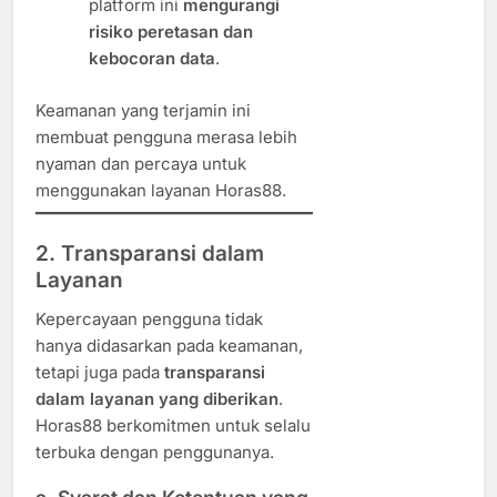
platform ini
mengurangi
risiko peretasan dan
kebocoran data
.
Keamanan yang terjamin ini
membuat pengguna merasa lebih
nyaman dan percaya untuk
menggunakan layanan Horas88.
2. Transparansi dalam
Layanan
Kepercayaan pengguna tidak
hanya didasarkan pada keamanan,
tetapi juga pada
transparansi
dalam layanan yang diberikan
.
Horas88 berkomitmen untuk selalu
terbuka dengan penggunanya.