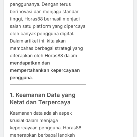
penggunanya. Dengan terus
berinovasi dan menjaga standar
tinggi, Horas88 berhasil menjadi
salah satu platform yang dipercaya
oleh banyak pengguna digital.
Dalam artikel ini, kita akan
membahas berbagai strategi yang
diterapkan oleh Horas88 dalam
mendapatkan dan
mempertahankan kepercayaan
pengguna
.
1. Keamanan Data yang
Ketat dan Terpercaya
Keamanan data adalah aspek
krusial dalam menjaga
kepercayaan pengguna. Horas88
menerapkan berbagai langkah