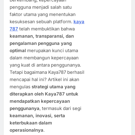
pengguna menjadi salah satu
faktor utama yang menentukan
kesuksesan sebuah platform.
kaya
787
telah membuktikan bahwa
keamanan, transparansi, dan
pengalaman pengguna yang
optimal
merupakan kunci utama
dalam membangun kepercayaan
yang kuat di antara penggunanya.
Tetapi bagaimana Kaya787 berhasil
mencapai hal ini? Artikel ini akan
mengulas
strategi utama yang
diterapkan oleh Kaya787 untuk
mendapatkan kepercayaan
penggunanya
, termasuk dari segi
keamanan, inovasi, serta
keterbukaan dalam
operasionalnya
.