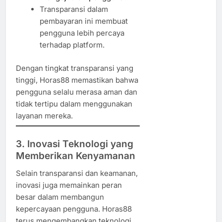
Transparansi dalam
pembayaran ini membuat
pengguna lebih percaya
terhadap platform.
Dengan tingkat transparansi yang
tinggi, Horas88 memastikan bahwa
pengguna selalu merasa aman dan
tidak tertipu dalam menggunakan
layanan mereka.
3. Inovasi Teknologi yang
Memberikan Kenyamanan
Selain transparansi dan keamanan,
inovasi juga memainkan peran
besar dalam membangun
kepercayaan pengguna. Horas88
terus mengembangkan teknologi