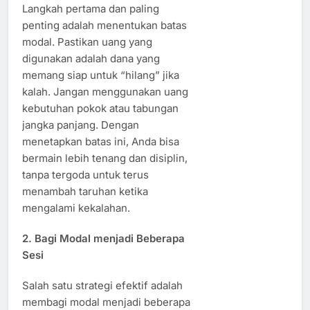
Langkah pertama dan paling
penting adalah menentukan batas
modal. Pastikan uang yang
digunakan adalah dana yang
memang siap untuk “hilang” jika
kalah. Jangan menggunakan uang
kebutuhan pokok atau tabungan
jangka panjang. Dengan
menetapkan batas ini, Anda bisa
bermain lebih tenang dan disiplin,
tanpa tergoda untuk terus
menambah taruhan ketika
mengalami kekalahan.
2. Bagi Modal menjadi Beberapa
Sesi
Salah satu strategi efektif adalah
membagi modal menjadi beberapa