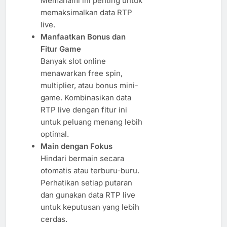
Memahami ini penting untuk
memaksimalkan data RTP
live.
Manfaatkan Bonus dan
Fitur Game
Banyak slot online
menawarkan free spin,
multiplier, atau bonus mini-
game. Kombinasikan data
RTP live dengan fitur ini
untuk peluang menang lebih
optimal.
Main dengan Fokus
Hindari bermain secara
otomatis atau terburu-buru.
Perhatikan setiap putaran
dan gunakan data RTP live
untuk keputusan yang lebih
cerdas.