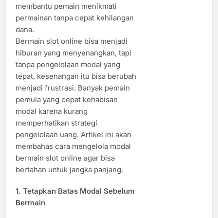
membantu pemain menikmati
permainan tanpa cepat kehilangan
dana.
Bermain slot online bisa menjadi
hiburan yang menyenangkan, tapi
tanpa pengelolaan modal yang
tepat, kesenangan itu bisa berubah
menjadi frustrasi. Banyak pemain
pemula yang cepat kehabisan
modal karena kurang
memperhatikan strategi
pengelolaan uang. Artikel ini akan
membahas cara mengelola modal
bermain slot online agar bisa
bertahan untuk jangka panjang.
1. Tetapkan Batas Modal Sebelum
Bermain