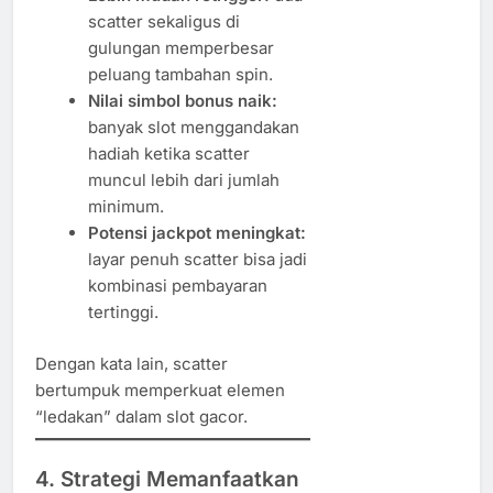
scatter sekaligus di
gulungan memperbesar
peluang tambahan spin.
Nilai simbol bonus naik:
banyak slot menggandakan
hadiah ketika scatter
muncul lebih dari jumlah
minimum.
Potensi jackpot meningkat:
layar penuh scatter bisa jadi
kombinasi pembayaran
tertinggi.
Dengan kata lain, scatter
bertumpuk memperkuat elemen
“ledakan” dalam slot gacor.
4. Strategi Memanfaatkan