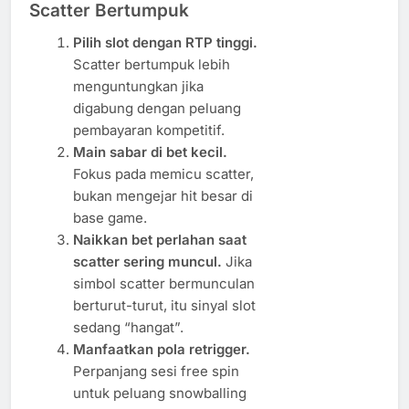
Scatter Bertumpuk
Pilih slot dengan RTP tinggi.
Scatter bertumpuk lebih
menguntungkan jika
digabung dengan peluang
pembayaran kompetitif.
Main sabar di bet kecil.
Fokus pada memicu scatter,
bukan mengejar hit besar di
base game.
Naikkan bet perlahan saat
scatter sering muncul.
Jika
simbol scatter bermunculan
berturut-turut, itu sinyal slot
sedang “hangat”.
Manfaatkan pola retrigger.
Perpanjang sesi free spin
untuk peluang snowballing