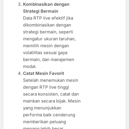
Kombinasikan dengan
Strategi Bermain
Data RTP live efektif jika
dikombinasikan dengan
strategi bermain, seperti
mengatur ukuran taruhan,
memilih mesin dengan
volatilitas sesuai gaya
bermain, dan manajemen
modal.
Catat Mesin Favorit
Setelah menemukan mesin
dengan RTP live tinggi
secara konsisten, catat dan
mainkan secara bijak. Mesin
yang menunjukkan
performa baik cenderung
memberikan peluang
menang lebih besar.