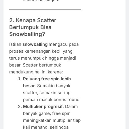
2. Kenapa Scatter
Bertumpuk Bisa
Snowballing?
Istilah
snowballing
mengacu pada
proses kemenangan kecil yang
terus menumpuk hingga menjadi
besar. Scatter bertumpuk
mendukung hal ini karena:
Peluang free spin lebih
besar.
Semakin banyak
scatter, semakin sering
pemain masuk bonus round.
Multiplier progresif.
Dalam
banyak game, free spin
meningkatkan multiplier tiap
kali menang, sehingga