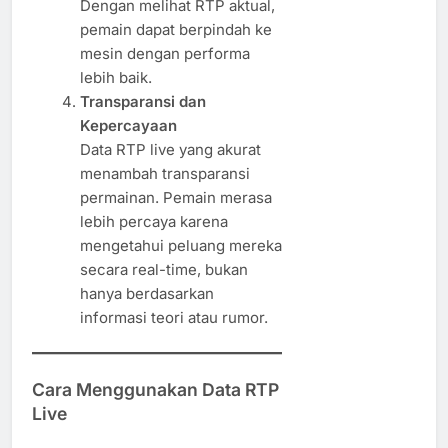
Dengan melihat RTP aktual,
pemain dapat berpindah ke
mesin dengan performa
lebih baik.
Transparansi dan
Kepercayaan
Data RTP live yang akurat
menambah transparansi
permainan. Pemain merasa
lebih percaya karena
mengetahui peluang mereka
secara real-time, bukan
hanya berdasarkan
informasi teori atau rumor.
Cara Menggunakan Data RTP
Live