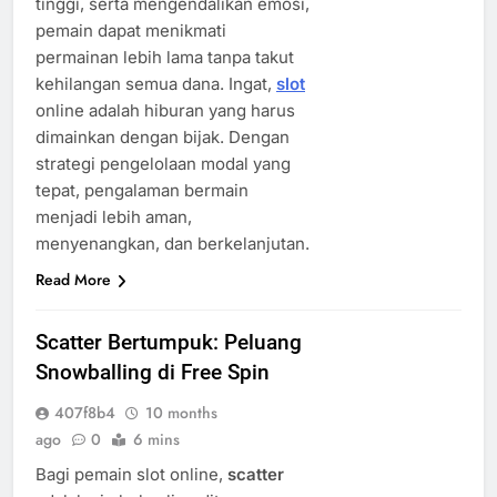
tinggi, serta mengendalikan emosi,
pemain dapat menikmati
permainan lebih lama tanpa takut
kehilangan semua dana. Ingat,
slot
online adalah hiburan yang harus
dimainkan dengan bijak. Dengan
strategi pengelolaan modal yang
tepat, pengalaman bermain
menjadi lebih aman,
menyenangkan, dan berkelanjutan.
Read More
Scatter Bertumpuk: Peluang
Snowballing di Free Spin
407f8b4
10 months
ago
0
6 mins
Bagi pemain slot online,
scatter