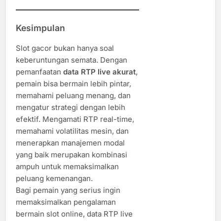
Kesimpulan
Slot gacor bukan hanya soal
keberuntungan semata. Dengan
pemanfaatan
data RTP live akurat
,
pemain bisa bermain lebih pintar,
memahami peluang menang, dan
mengatur strategi dengan lebih
efektif. Mengamati RTP real-time,
memahami volatilitas mesin, dan
menerapkan manajemen modal
yang baik merupakan kombinasi
ampuh untuk memaksimalkan
peluang kemenangan.
Bagi pemain yang serius ingin
memaksimalkan pengalaman
bermain slot online, data RTP live