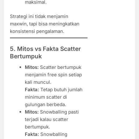
maksimal.
Strategi ini tidak menjamin
maxwin, tapi bisa meningkatkan
konsistensi pengalaman.
5. Mitos vs Fakta Scatter
Bertumpuk
Mitos:
Scatter bertumpuk
menjamin free spin setiap
kali muncul.
Fakta:
Tetap butuh jumlah
minimum scatter di
gulungan berbeda.
Mitos:
Snowballing pasti
terjadi kalau scatter
bertumpuk.
Fakta:
Snowballing