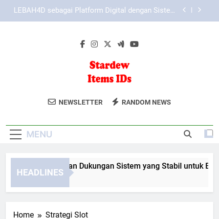
Skip
KAYA787 sebagai Platform Digital dengan Akses
to
yang Lebih Efisien
content
Mengenal KAYA787 melalui Tampilan Modern dan
Mudah Dipahami
EDWINSLOT dengan Dukungan Sistem yang Stabil
untuk Berbagai Perangkat
LEBAH4D sebagai Platform Digital dengan Sistem
Akses yang Terarah
Stardew Items
Temukan Daftar Lengkap Item Dan ID Di
KAYA787 sebagai Platform Digital dengan Akses
NEWSLETTER
RANDOM NEWS
yang Lebih Efisien
IDs
Stardew Valley. Panduan Mudah Untuk
Mengenal KAYA787 melalui Tampilan Modern dan
Petualangan Permainan Anda.
Mudah Dipahami
MENU
WINSLOT dengan Dukungan Sistem yang Stabil untuk Berbaga
HEADLINES
Weeks Ago
Home
Strategi Slot