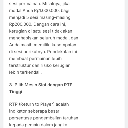
sesi permainan. Misalnya, jika
modal Anda Rp1.000.000, bagi
menjadi 5 sesi masing-masing
Rp200.000. Dengan cara ini,
kerugian di satu sesi tidak akan
menghabiskan seluruh modal, dan
Anda masih memiliki kesempatan
di sesi berikutnya. Pendekatan ini
membuat permainan lebih
terstruktur dan risiko kerugian
lebih terkendali.
3. Pilih Mesin Slot dengan RTP
Tinggi
RTP (Return to Player) adalah
indikator seberapa besar
persentase pengembalian taruhan
kepada pemain dalam jangka