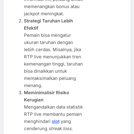
memenangkan bonus atau
jackpot meningkat.
Strategi Taruhan Lebih
Efektif
Pemain bisa mengatur
ukuran taruhan dengan
lebih cerdas. Misalnya, jika
RTP live menunjukkan tren
kemenangan tinggi, taruhan
bisa dinaikkan untuk
memaksimalkan peluang
menang.
Meminimalisir Risiko
Kerugian
Mengandalkan data statistik
RTP live membantu pemain
menghindari
slot
yang
cenderung
streak loss
.