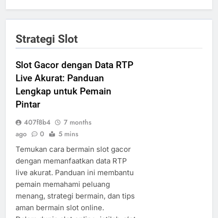
Strategi Slot
Slot Gacor dengan Data RTP
Live Akurat: Panduan
Lengkap untuk Pemain
Pintar
407f8b4
7 months
ago
0
5 mins
Temukan cara bermain slot gacor
dengan memanfaatkan data RTP
live akurat. Panduan ini membantu
pemain memahami peluang
menang, strategi bermain, dan tips
aman bermain slot online.