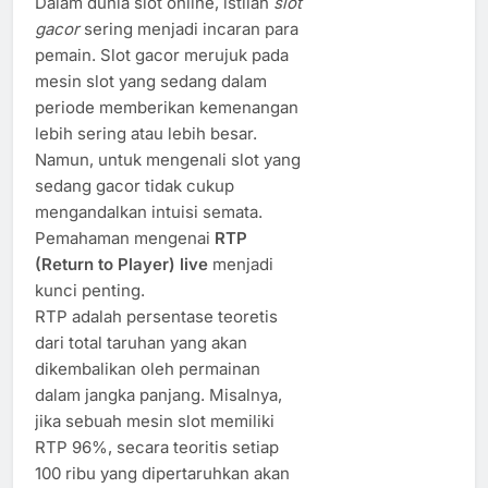
Dalam dunia slot online, istilah
slot
gacor
sering menjadi incaran para
pemain. Slot gacor merujuk pada
mesin slot yang sedang dalam
periode memberikan kemenangan
lebih sering atau lebih besar.
Namun, untuk mengenali slot yang
sedang gacor tidak cukup
mengandalkan intuisi semata.
Pemahaman mengenai
RTP
(Return to Player) live
menjadi
kunci penting.
RTP adalah persentase teoretis
dari total taruhan yang akan
dikembalikan oleh permainan
dalam jangka panjang. Misalnya,
jika sebuah mesin slot memiliki
RTP 96%, secara teoritis setiap
100 ribu yang dipertaruhkan akan