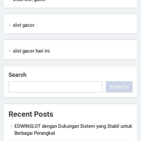
slot gacor
slot gacor hari ini
Search
SEARCH
Recent Posts
EDWINSLOT dengan Dukungan Sistem yang Stabil untuk
Berbagai Perangkat