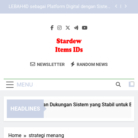
Skip
KAYA787 sebagai Platform Digital dengan Akses
to
yang Lebih Efisien
content
Mengenal KAYA787 melalui Tampilan Modern dan
Mudah Dipahami
EDWINSLOT dengan Dukungan Sistem yang Stabil
untuk Berbagai Perangkat
LEBAH4D sebagai Platform Digital dengan Sistem
Akses yang Terarah
Stardew Items
Temukan Daftar Lengkap Item Dan ID Di
KAYA787 sebagai Platform Digital dengan Akses
NEWSLETTER
RANDOM NEWS
yang Lebih Efisien
IDs
Stardew Valley. Panduan Mudah Untuk
Mengenal KAYA787 melalui Tampilan Modern dan
Petualangan Permainan Anda.
Mudah Dipahami
MENU
WINSLOT dengan Dukungan Sistem yang Stabil untuk Berbaga
HEADLINES
Weeks Ago
Home
strategi menang