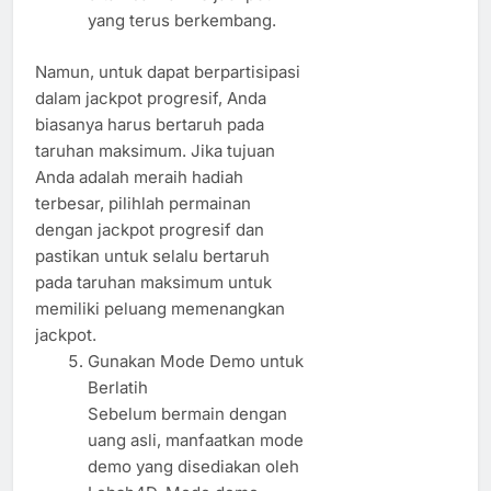
yang terus berkembang.
Namun, untuk dapat berpartisipasi
dalam jackpot progresif, Anda
biasanya harus bertaruh pada
taruhan maksimum. Jika tujuan
Anda adalah meraih hadiah
terbesar, pilihlah permainan
dengan jackpot progresif dan
pastikan untuk selalu bertaruh
pada taruhan maksimum untuk
memiliki peluang memenangkan
jackpot.
Gunakan Mode Demo untuk
Berlatih
Sebelum bermain dengan
uang asli, manfaatkan mode
demo yang disediakan oleh