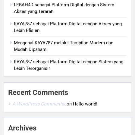
LEBAH4D sebagai Platform Digital dengan Sistem
Akses yang Terarah
KAYA787 sebagai Platform Digital dengan Akses yang
Lebih Efisien
Mengenal KAYA787 melalui Tampilan Modern dan
Mudah Dipahami
KAYA787 sebagai Platform Digital dengan Sistem yang
Lebih Terorganisir
Recent Comments
A WordPress Commenter
on
Hello world!
Archives