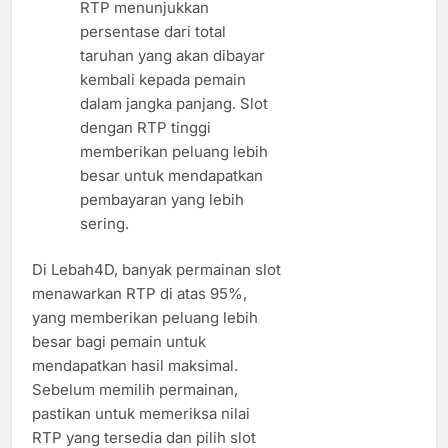
RTP menunjukkan
persentase dari total
taruhan yang akan dibayar
kembali kepada pemain
dalam jangka panjang. Slot
dengan RTP tinggi
memberikan peluang lebih
besar untuk mendapatkan
pembayaran yang lebih
sering.
Di Lebah4D, banyak permainan slot
menawarkan RTP di atas 95%,
yang memberikan peluang lebih
besar bagi pemain untuk
mendapatkan hasil maksimal.
Sebelum memilih permainan,
pastikan untuk memeriksa nilai
RTP yang tersedia dan pilih slot