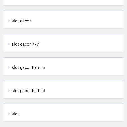
slot gacor
slot gacor 777
slot gacor hari ini
slot gacor hari ini
slot