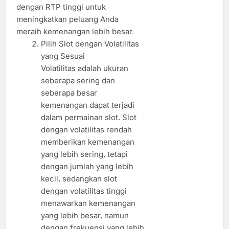
dengan RTP tinggi untuk
meningkatkan peluang Anda
meraih kemenangan lebih besar.
Pilih Slot dengan Volatilitas
yang Sesuai
Volatilitas adalah ukuran
seberapa sering dan
seberapa besar
kemenangan dapat terjadi
dalam permainan slot. Slot
dengan volatilitas rendah
memberikan kemenangan
yang lebih sering, tetapi
dengan jumlah yang lebih
kecil, sedangkan slot
dengan volatilitas tinggi
menawarkan kemenangan
yang lebih besar, namun
dengan frekuensi yang lebih