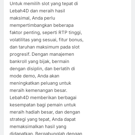
Untuk memilih slot yang tepat di
Lebah4D dan meraih hasil
maksimal, Anda perlu
mempertimbangkan beberapa
faktor penting, seperti RTP tinggi,
volatilitas yang sesuai, fitur bonus,
dan taruhan maksimum pada slot
progresif. Dengan manajemen
bankroll yang bijak, bermain
dengan disiplin, dan berlatih di
mode demo, Anda akan
meningkatkan peluang untuk
meraih kemenangan besar.
Lebah4D memberikan berbagai
kesempatan bagi pemain untuk
meraih hadiah besar, dan dengan
strategi yang tepat, Anda dapat
memaksimalkan hasil yang
didapatkan. Bergabunglah dengan