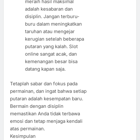
meraih hasil maksimal
adalah kesabaran dan
disiplin. Jangan terburu-
buru dalam meningkatkan
taruhan atau mengejar
kerugian setelah beberapa
putaran yang kalah. Slot
online sangat acak, dan
kemenangan besar bisa
datang kapan saja.
Tetaplah sabar dan fokus pada
permainan, dan ingat bahwa setiap
putaran adalah kesempatan baru.
Bermain dengan disiplin
memastikan Anda tidak terbawa
emosi dan tetap menjaga kendali
atas permainan.
Kesimpulan