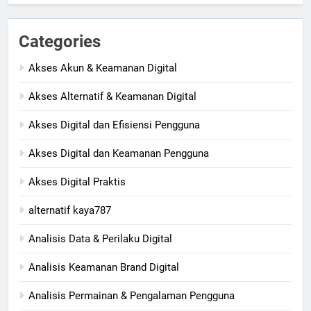
Categories
Akses Akun & Keamanan Digital
Akses Alternatif & Keamanan Digital
Akses Digital dan Efisiensi Pengguna
Akses Digital dan Keamanan Pengguna
Akses Digital Praktis
alternatif kaya787
Analisis Data & Perilaku Digital
Analisis Keamanan Brand Digital
Analisis Permainan & Pengalaman Pengguna