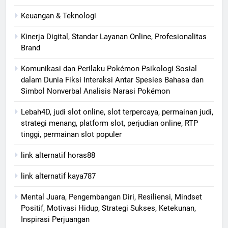
Keuangan & Teknologi
Kinerja Digital, Standar Layanan Online, Profesionalitas
Brand
Komunikasi dan Perilaku Pokémon Psikologi Sosial
dalam Dunia Fiksi Interaksi Antar Spesies Bahasa dan
Simbol Nonverbal Analisis Narasi Pokémon
Lebah4D, judi slot online, slot terpercaya, permainan judi,
strategi menang, platform slot, perjudian online, RTP
tinggi, permainan slot populer
link alternatif horas88
link alternatif kaya787
Mental Juara, Pengembangan Diri, Resiliensi, Mindset
Positif, Motivasi Hidup, Strategi Sukses, Ketekunan,
Inspirasi Perjuangan