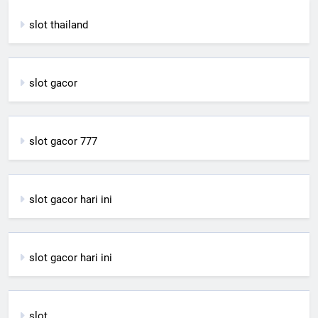
slot thailand
slot gacor
slot gacor 777
slot gacor hari ini
slot gacor hari ini
slot