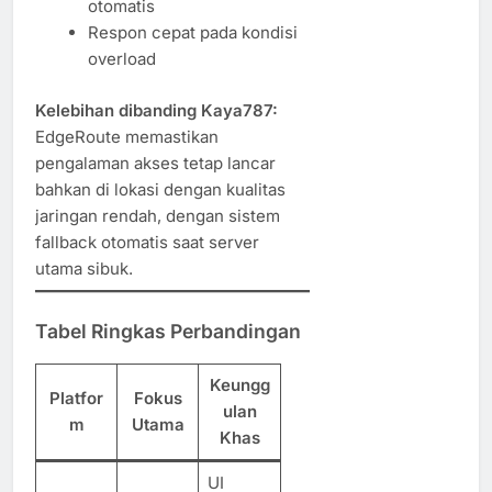
otomatis
Respon cepat pada kondisi
overload
Kelebihan dibanding Kaya787:
EdgeRoute memastikan
pengalaman akses tetap lancar
bahkan di lokasi dengan kualitas
jaringan rendah, dengan sistem
fallback otomatis saat server
utama sibuk.
Tabel Ringkas Perbandingan
Keungg
Platfor
Fokus
ulan
m
Utama
Khas
UI