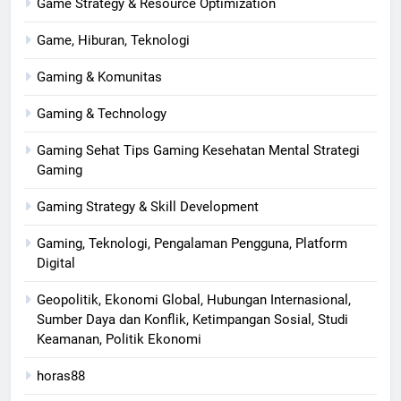
Game Strategy & Resource Optimization
Game, Hiburan, Teknologi
Gaming & Komunitas
Gaming & Technology
Gaming Sehat Tips Gaming Kesehatan Mental Strategi
Gaming
Gaming Strategy & Skill Development
Gaming, Teknologi, Pengalaman Pengguna, Platform
Digital
Geopolitik, Ekonomi Global, Hubungan Internasional,
Sumber Daya dan Konflik, Ketimpangan Sosial, Studi
Keamanan, Politik Ekonomi
horas88