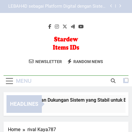
Skip
KAYA787 sebagai Platform Digital dengan Akses
to
yang Lebih Efisien
content
Mengenal KAYA787 melalui Tampilan Modern dan
Mudah Dipahami
EDWINSLOT dengan Dukungan Sistem yang Stabil
untuk Berbagai Perangkat
LEBAH4D sebagai Platform Digital dengan Sistem
Akses yang Terarah
Stardew Items
Temukan Daftar Lengkap Item Dan ID Di
KAYA787 sebagai Platform Digital dengan Akses
NEWSLETTER
RANDOM NEWS
yang Lebih Efisien
IDs
Stardew Valley. Panduan Mudah Untuk
Mengenal KAYA787 melalui Tampilan Modern dan
Petualangan Permainan Anda.
Mudah Dipahami
MENU
WINSLOT dengan Dukungan Sistem yang Stabil untuk Berbaga
HEADLINES
Weeks Ago
Home
rival Kaya787