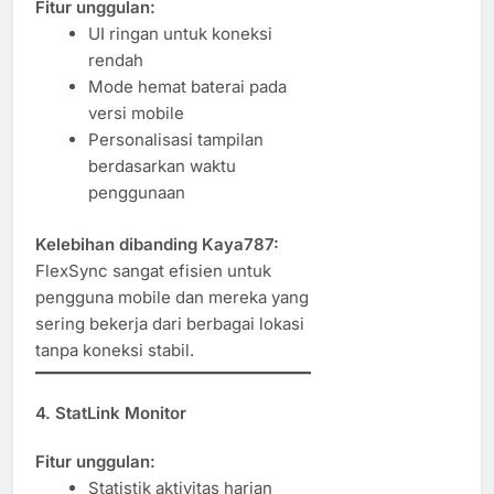
Fitur unggulan:
UI ringan untuk koneksi
rendah
Mode hemat baterai pada
versi mobile
Personalisasi tampilan
berdasarkan waktu
penggunaan
Kelebihan dibanding Kaya787:
FlexSync sangat efisien untuk
pengguna mobile dan mereka yang
sering bekerja dari berbagai lokasi
tanpa koneksi stabil.
4.
StatLink Monitor
Fitur unggulan:
Statistik aktivitas harian