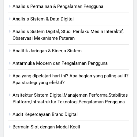
Analisis Permainan & Pengalaman Pengguna
Analisis Sistem & Data Digital
Analisis Sistem Digital, Studi Perilaku Mesin Interaktif,
Observasi Mekanisme Putaran
Analitik Jaringan & Kinerja Sistem
Antarmuka Modern dan Pengalaman Pengguna
Apa yang dipelajari hari ini? Apa bagian yang paling sulit?
Apa strategi yang efektif?
Arsitektur Sistem Digital,Manajemen Performa,Stabilitas
Platform,Infrastruktur Teknologi,Pengalaman Pengguna
Audit Kepercayaan Brand Digital
Bermain Slot dengan Modal Kecil