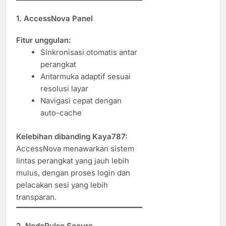
1.
AccessNova Panel
Fitur unggulan:
Sinkronisasi otomatis antar
perangkat
Antarmuka adaptif sesuai
resolusi layar
Navigasi cepat dengan
auto-cache
Kelebihan dibanding Kaya787:
AccessNova menawarkan sistem
lintas perangkat yang jauh lebih
mulus, dengan proses login dan
pelacakan sesi yang lebih
transparan.
2.
NodePulse Secure