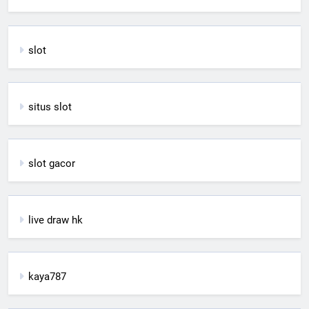
slot
situs slot
slot gacor
live draw hk
kaya787