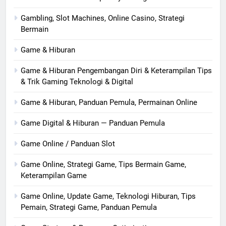
Gambling, Slot Machines, Online Casino, Strategi
Bermain
Game & Hiburan
Game & Hiburan Pengembangan Diri & Keterampilan Tips
& Trik Gaming Teknologi & Digital
Game & Hiburan, Panduan Pemula, Permainan Online
Game Digital & Hiburan — Panduan Pemula
Game Online / Panduan Slot
Game Online, Strategi Game, Tips Bermain Game,
Keterampilan Game
Game Online, Update Game, Teknologi Hiburan, Tips
Pemain, Strategi Game, Panduan Pemula