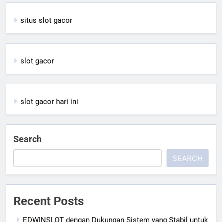
situs slot gacor
slot gacor
slot gacor hari ini
Search
SEARCH
Recent Posts
EDWINSLOT dengan Dukungan Sistem yang Stabil untuk