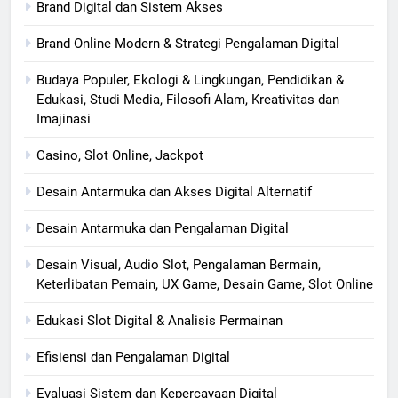
Brand Digital dan Sistem Akses
Brand Online Modern & Strategi Pengalaman Digital
Budaya Populer, Ekologi & Lingkungan, Pendidikan &
Edukasi, Studi Media, Filosofi Alam, Kreativitas dan
Imajinasi
Casino, Slot Online, Jackpot
Desain Antarmuka dan Akses Digital Alternatif
Desain Antarmuka dan Pengalaman Digital
Desain Visual, Audio Slot, Pengalaman Bermain,
Keterlibatan Pemain, UX Game, Desain Game, Slot Online
Edukasi Slot Digital & Analisis Permainan
Efisiensi dan Pengalaman Digital
Evaluasi Sistem dan Kepercayaan Digital