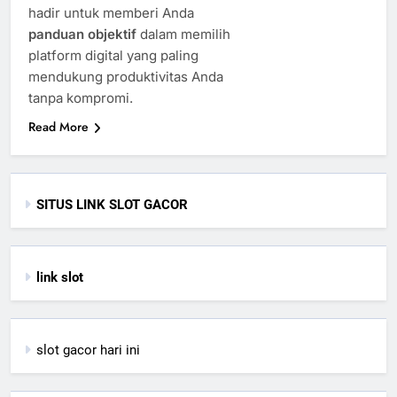
hadir untuk memberi Anda
panduan objektif
dalam memilih
platform digital yang paling
mendukung produktivitas Anda
tanpa kompromi.
Read More
SITUS LINK SLOT GACOR
link slot
slot gacor hari ini