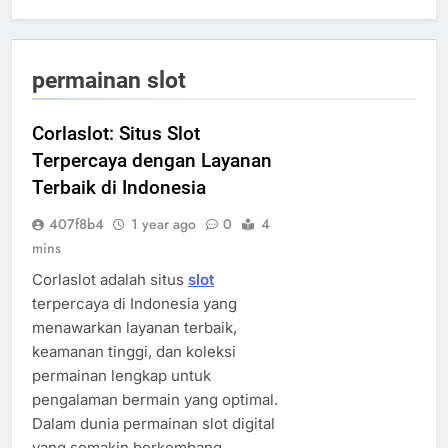
permainan slot
Corlaslot: Situs Slot
Terpercaya dengan Layanan
Terbaik di Indonesia
407f8b4
1 year ago
0
4
mins
Corlaslot adalah situs
slot
terpercaya di Indonesia yang
menawarkan layanan terbaik,
keamanan tinggi, dan koleksi
permainan lengkap untuk
pengalaman bermain yang optimal.
Dalam dunia permainan slot digital
yang semakin berkembang,