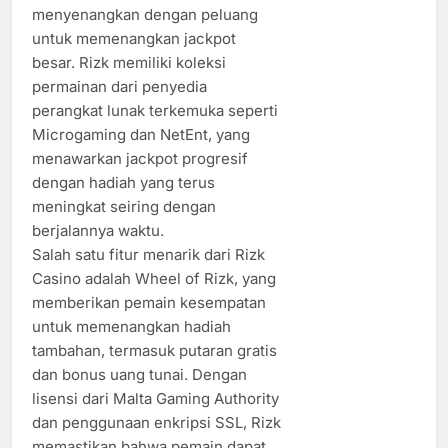
menyenangkan dengan peluang
untuk memenangkan jackpot
besar. Rizk memiliki koleksi
permainan dari penyedia
perangkat lunak terkemuka seperti
Microgaming dan NetEnt, yang
menawarkan jackpot progresif
dengan hadiah yang terus
meningkat seiring dengan
berjalannya waktu.
Salah satu fitur menarik dari Rizk
Casino adalah Wheel of Rizk, yang
memberikan pemain kesempatan
untuk memenangkan hadiah
tambahan, termasuk putaran gratis
dan bonus uang tunai. Dengan
lisensi dari Malta Gaming Authority
dan penggunaan enkripsi SSL, Rizk
memastikan bahwa pemain dapat