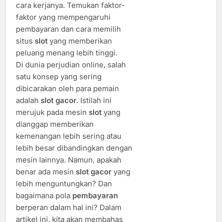
cara kerjanya. Temukan faktor-
faktor yang mempengaruhi
pembayaran dan cara memilih
situs
slot
yang memberikan
peluang menang lebih tinggi.
Di dunia perjudian online, salah
satu konsep yang sering
dibicarakan oleh para pemain
adalah
slot gacor
. Istilah ini
merujuk pada mesin
slot
yang
dianggap memberikan
kemenangan lebih sering atau
lebih besar dibandingkan dengan
mesin lainnya. Namun, apakah
benar ada mesin
slot gacor
yang
lebih menguntungkan? Dan
bagaimana pola
pembayaran
berperan dalam hal ini? Dalam
artikel ini, kita akan membahas