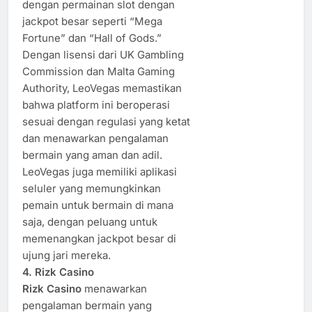
dengan permainan slot dengan
jackpot besar seperti “Mega
Fortune” dan “Hall of Gods.”
Dengan lisensi dari UK Gambling
Commission dan Malta Gaming
Authority, LeoVegas memastikan
bahwa platform ini beroperasi
sesuai dengan regulasi yang ketat
dan menawarkan pengalaman
bermain yang aman dan adil.
LeoVegas juga memiliki aplikasi
seluler yang memungkinkan
pemain untuk bermain di mana
saja, dengan peluang untuk
memenangkan jackpot besar di
ujung jari mereka.
4. Rizk Casino
Rizk Casino
menawarkan
pengalaman bermain yang