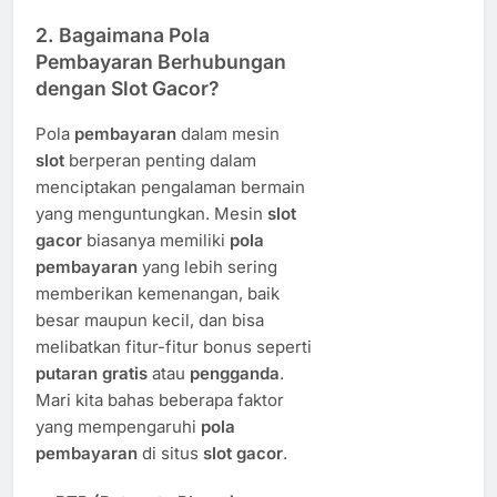
2.
Bagaimana Pola
Pembayaran Berhubungan
dengan Slot Gacor?
Pola
pembayaran
dalam mesin
slot
berperan penting dalam
menciptakan pengalaman bermain
yang menguntungkan. Mesin
slot
gacor
biasanya memiliki
pola
pembayaran
yang lebih sering
memberikan kemenangan, baik
besar maupun kecil, dan bisa
melibatkan fitur-fitur bonus seperti
putaran gratis
atau
pengganda
.
Mari kita bahas beberapa faktor
yang mempengaruhi
pola
pembayaran
di situs
slot gacor
.