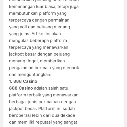
kemenangan luar biasa, tetapi juga
membutuhkan platform yang
terpercaya dengan permainan
yang adil dan peluang menang
yang jelas. Artikel ini akan
mengulas beberapa platform
terpercaya yang menawarkan
jackpot besar dengan peluang
menang tinggi, memberikan
pengalaman bermain yang menarik
dan menguntungkan.
1. 888 Casino
888 Casino
adalah salah satu
platform terbaik yang menawarkan
berbagai jenis permainan dengan
jackpot besar. Platform ini sudah
beroperasi lebih dari dua dekade
dan memiliki reputasi yang sangat