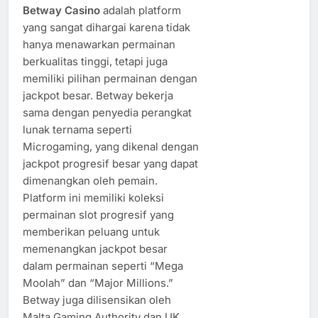
Betway Casino
adalah platform
yang sangat dihargai karena tidak
hanya menawarkan permainan
berkualitas tinggi, tetapi juga
memiliki pilihan permainan dengan
jackpot besar. Betway bekerja
sama dengan penyedia perangkat
lunak ternama seperti
Microgaming, yang dikenal dengan
jackpot progresif besar yang dapat
dimenangkan oleh pemain.
Platform ini memiliki koleksi
permainan slot progresif yang
memberikan peluang untuk
memenangkan jackpot besar
dalam permainan seperti “Mega
Moolah” dan “Major Millions.”
Betway juga dilisensikan oleh
Malta Gaming Authority dan UK