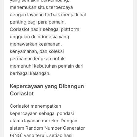
menemukan situs terpercaya
dengan layanan terbaik menjadi hal
penting bagi para pemain.
Corlaslot hadir sebagai platform
unggulan di Indonesia yang
menawarkan keamanan,
kenyamanan, dan koleksi
permainan lengkap untuk
memenuhi kebutuhan pemain dari
berbagai kalangan.
Kepercayaan yang Dibangun
Corlaslot
Corlaslot menempatkan
kepercayaan sebagai pondasi
utama layanan mereka. Dengan
sistem Random Number Generator
(RNG) yang teruji, setiap hasil