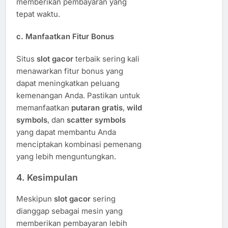
memberikan pembayaran yang
tepat waktu.
c.
Manfaatkan Fitur Bonus
Situs
slot gacor
terbaik sering kali
menawarkan fitur bonus yang
dapat meningkatkan peluang
kemenangan Anda. Pastikan untuk
memanfaatkan
putaran gratis
,
wild
symbols
, dan
scatter symbols
yang dapat membantu Anda
menciptakan kombinasi pemenang
yang lebih menguntungkan.
4.
Kesimpulan
Meskipun
slot gacor
sering
dianggap sebagai mesin yang
memberikan pembayaran lebih