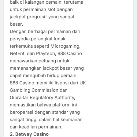
baik di kalangan pemain, terutama
untuk permainan slot dengan
jackpot progresif yang sangat
besar.
Dengan berbagai permainan dari
penyedia perangkat lunak
terkemuka seperti Microgaming,
NetEnt, dan Playtech, 888 Casino
menawarkan peluang untuk
memenangkan jackpot besar yang
dapat mengubah hidup pemain.
888 Casino memiliki lisensi dari UK
Gambling Commission dan
Gibraltar Regulatory Authority,
memastikan bahwa platform ini
beroperasi dengan standar yang
sangat tinggi dalam hal keamanan
dan keadilan permainan.
2. Betway Casino