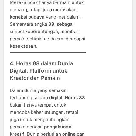
Mereka tidak hanya bermain untuk
menang, tetapi juga merasakan
koneksi budaya
yang mendalam.
Sementara angka
88
, sebagai
simbol keberuntungan, memberi
pemain optimisme dalam mencapai
kesuksesan
.
4.
Horas 88 dalam Dunia
Digital: Platform untuk
Kreator dan Pemain
Dalam dunia yang semakin
terhubung secara digital,
Horas 88
bukan hanya tempat untuk
mencoba keberuntungan, tetapi
juga untuk menghubungkan
pemain dengan
pengalaman
kreatif
. Dunia
perjudian online
dan