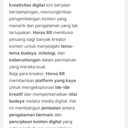
kreativitas digital
kini berjalan
berdampingan, memungkinkan
pengembangan konten yang
menarik dan pengalaman yang tak
terlupakan.
Horas 88
membuka
peluang bagi banyak kreator
konten untuk menjelajahi
tema-
tema budaya
,
mitologi
, dan
keberuntungan
dalam permainan
yang mereka buat.
Bagi para kreator,
Horas 88
memberikan
platform yang kaya
untuk mengeksplorasi
ide-ide
kreatif
dan memperkenalkan
nilai
budaya
melalui media digital. Hal
ini membangun
jembatan
antara
pengalaman bermain
dan
penciptaan konten digital
yang