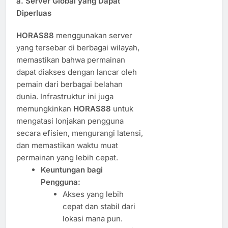
a. Server Global yang Dapat
Diperluas
HORAS88
menggunakan server
yang tersebar di berbagai wilayah,
memastikan bahwa permainan
dapat diakses dengan lancar oleh
pemain dari berbagai belahan
dunia. Infrastruktur ini juga
memungkinkan
HORAS88
untuk
mengatasi lonjakan pengguna
secara efisien, mengurangi latensi,
dan memastikan waktu muat
permainan yang lebih cepat.
Keuntungan bagi
Pengguna:
Akses yang lebih
cepat dan stabil dari
lokasi mana pun.