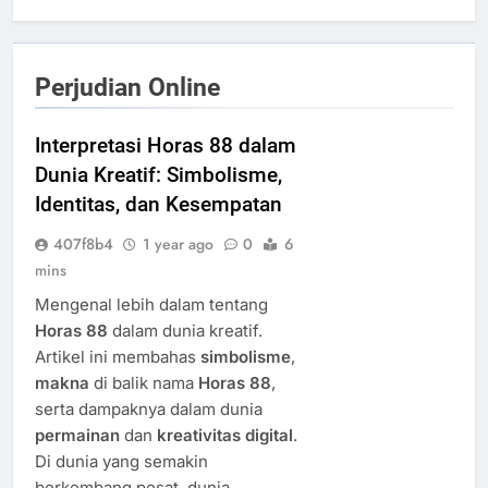
Perjudian Online
Interpretasi Horas 88 dalam
Dunia Kreatif: Simbolisme,
Identitas, dan Kesempatan
407f8b4
1 year ago
0
6
mins
Mengenal lebih dalam tentang
Horas 88
dalam dunia kreatif.
Artikel ini membahas
simbolisme
,
makna
di balik nama
Horas 88
,
serta dampaknya dalam dunia
permainan
dan
kreativitas digital
.
Di dunia yang semakin
berkembang pesat, dunia