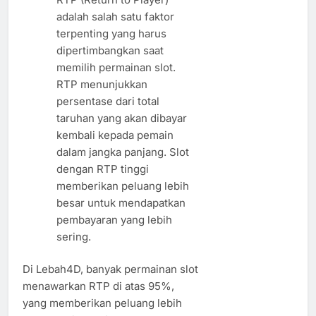
adalah salah satu faktor
terpenting yang harus
dipertimbangkan saat
memilih permainan slot.
RTP menunjukkan
persentase dari total
taruhan yang akan dibayar
kembali kepada pemain
dalam jangka panjang. Slot
dengan RTP tinggi
memberikan peluang lebih
besar untuk mendapatkan
pembayaran yang lebih
sering.
Di Lebah4D, banyak permainan slot
menawarkan RTP di atas 95%,
yang memberikan peluang lebih