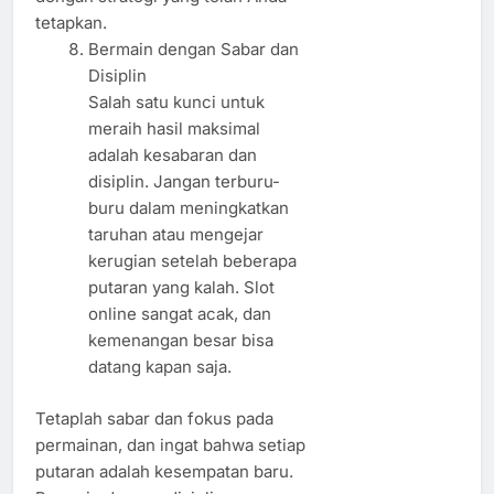
tetapkan.
Bermain dengan Sabar dan
Disiplin
Salah satu kunci untuk
meraih hasil maksimal
adalah kesabaran dan
disiplin. Jangan terburu-
buru dalam meningkatkan
taruhan atau mengejar
kerugian setelah beberapa
putaran yang kalah. Slot
online sangat acak, dan
kemenangan besar bisa
datang kapan saja.
Tetaplah sabar dan fokus pada
permainan, dan ingat bahwa setiap
putaran adalah kesempatan baru.