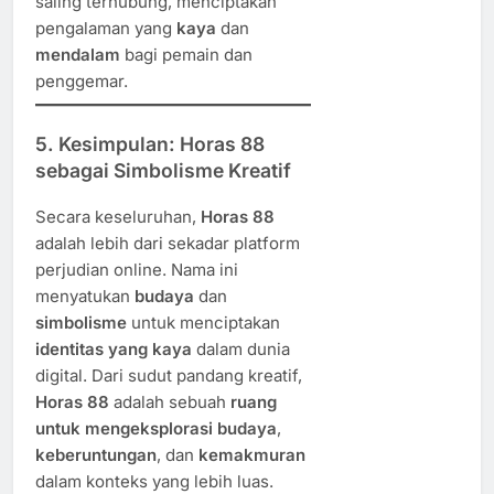
saling terhubung, menciptakan
pengalaman yang
kaya
dan
mendalam
bagi pemain dan
penggemar.
5.
Kesimpulan: Horas 88
sebagai Simbolisme Kreatif
Secara keseluruhan,
Horas 88
adalah lebih dari sekadar platform
perjudian online. Nama ini
menyatukan
budaya
dan
simbolisme
untuk menciptakan
identitas yang kaya
dalam dunia
digital. Dari sudut pandang kreatif,
Horas 88
adalah sebuah
ruang
untuk mengeksplorasi budaya
,
keberuntungan
, dan
kemakmuran
dalam konteks yang lebih luas.