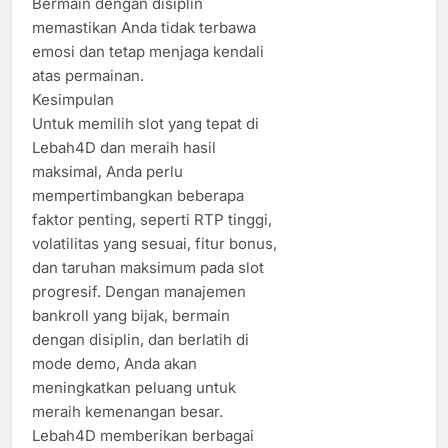
Bermain dengan disiplin
memastikan Anda tidak terbawa
emosi dan tetap menjaga kendali
atas permainan.
Kesimpulan
Untuk memilih slot yang tepat di
Lebah4D dan meraih hasil
maksimal, Anda perlu
mempertimbangkan beberapa
faktor penting, seperti RTP tinggi,
volatilitas yang sesuai, fitur bonus,
dan taruhan maksimum pada slot
progresif. Dengan manajemen
bankroll yang bijak, bermain
dengan disiplin, dan berlatih di
mode demo, Anda akan
meningkatkan peluang untuk
meraih kemenangan besar.
Lebah4D memberikan berbagai