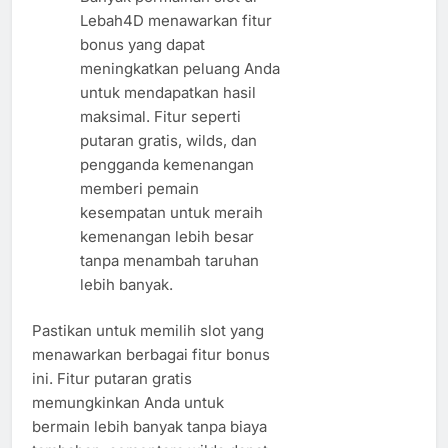
Lebah4D menawarkan fitur
bonus yang dapat
meningkatkan peluang Anda
untuk mendapatkan hasil
maksimal. Fitur seperti
putaran gratis, wilds, dan
pengganda kemenangan
memberi pemain
kesempatan untuk meraih
kemenangan lebih besar
tanpa menambah taruhan
lebih banyak.
Pastikan untuk memilih slot yang
menawarkan berbagai fitur bonus
ini. Fitur putaran gratis
memungkinkan Anda untuk
bermain lebih banyak tanpa biaya