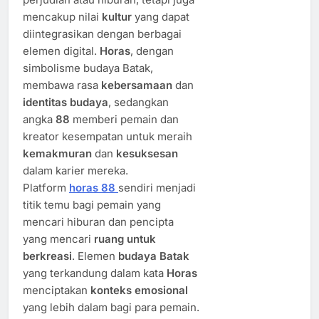
mencakup nilai
kultur
yang dapat
diintegrasikan dengan berbagai
elemen digital.
Horas
, dengan
simbolisme budaya Batak,
membawa rasa
kebersamaan
dan
identitas budaya
, sedangkan
angka
88
memberi pemain dan
kreator kesempatan untuk meraih
kemakmuran
dan
kesuksesan
dalam karier mereka.
Platform
horas 88
sendiri menjadi
titik temu bagi pemain yang
mencari hiburan dan pencipta
yang mencari
ruang untuk
berkreasi
. Elemen
budaya Batak
yang terkandung dalam kata
Horas
menciptakan
konteks emosional
yang lebih dalam bagi para pemain.