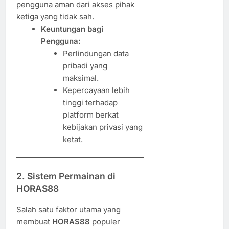
pengguna aman dari akses pihak
ketiga yang tidak sah.
Keuntungan bagi
Pengguna:
Perlindungan data
pribadi yang
maksimal.
Kepercayaan lebih
tinggi terhadap
platform berkat
kebijakan privasi yang
ketat.
2. Sistem Permainan di
HORAS88
Salah satu faktor utama yang
membuat
HORAS88
populer