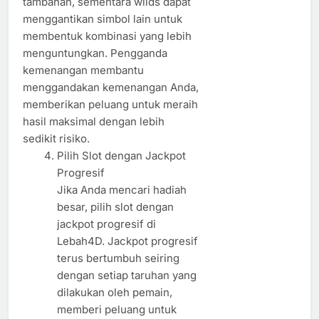
tambahan, sementara wilds dapat
menggantikan simbol lain untuk
membentuk kombinasi yang lebih
menguntungkan. Pengganda
kemenangan membantu
menggandakan kemenangan Anda,
memberikan peluang untuk meraih
hasil maksimal dengan lebih
sedikit risiko.
Pilih Slot dengan Jackpot
Progresif
Jika Anda mencari hadiah
besar, pilih slot dengan
jackpot progresif di
Lebah4D. Jackpot progresif
terus bertumbuh seiring
dengan setiap taruhan yang
dilakukan oleh pemain,
memberi peluang untuk