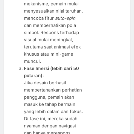
mekanisme, pemain mulai
menyesuaikan nilai taruhan,
mencoba fitur
auto-spin
,
dan memperhatikan pola
simbol. Respons terhadap
visual mulai meningkat,
terutama saat animasi efek
khusus atau mini-game
muncul.
Fase Imersi (lebih dari 50
putaran):
Jika desain berhasil
mempertahankan perhatian
pengguna, pemain akan
masuk ke tahap bermain
yang lebih dalam dan fokus.
Di fase ini, mereka sudah
nyaman dengan navigasi
dan hanya merespons