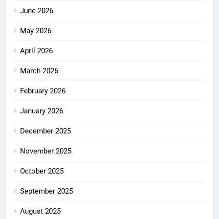
June 2026
May 2026
April 2026
March 2026
February 2026
January 2026
December 2025
November 2025
October 2025
September 2025
August 2025