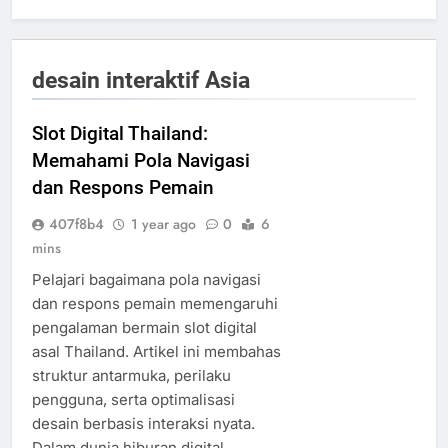
desain interaktif Asia
Slot Digital Thailand:
Memahami Pola Navigasi
dan Respons Pemain
407f8b4
1 year ago
0
6
mins
Pelajari bagaimana pola navigasi
dan respons pemain memengaruhi
pengalaman bermain slot digital
asal Thailand. Artikel ini membahas
struktur antarmuka, perilaku
pengguna, serta optimalisasi
desain berbasis interaksi nyata.
Dalam dunia hiburan digital