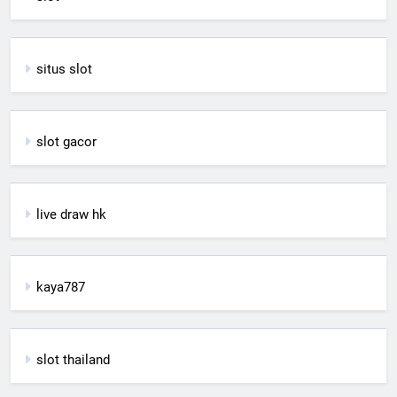
situs slot
slot gacor
live draw hk
kaya787
slot thailand