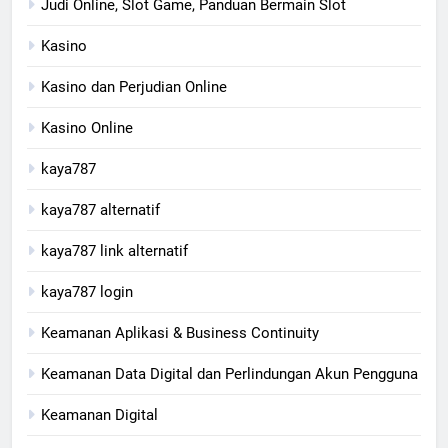
Judi Online, Slot Game, Panduan Bermain Slot
Kasino
Kasino dan Perjudian Online
Kasino Online
kaya787
kaya787 alternatif
kaya787 link alternatif
kaya787 login
Keamanan Aplikasi & Business Continuity
Keamanan Data Digital dan Perlindungan Akun Pengguna
Keamanan Digital