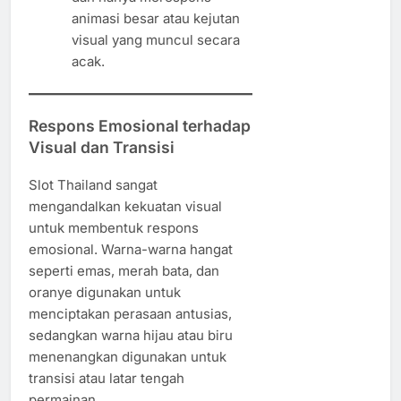
animasi besar atau kejutan
visual yang muncul secara
acak.
Respons Emosional terhadap
Visual dan Transisi
Slot Thailand sangat
mengandalkan kekuatan visual
untuk membentuk respons
emosional. Warna-warna hangat
seperti emas, merah bata, dan
oranye digunakan untuk
menciptakan perasaan antusias,
sedangkan warna hijau atau biru
menenangkan digunakan untuk
transisi atau latar tengah
permainan.