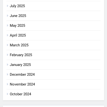
July 2025
June 2025
May 2025
April 2025
March 2025
February 2025
January 2025
December 2024
November 2024
October 2024