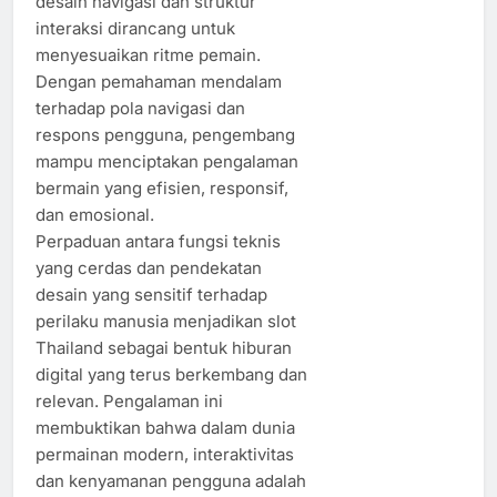
desain navigasi dan struktur
interaksi dirancang untuk
menyesuaikan ritme pemain.
Dengan pemahaman mendalam
terhadap pola navigasi dan
respons pengguna, pengembang
mampu menciptakan pengalaman
bermain yang efisien, responsif,
dan emosional.
Perpaduan antara fungsi teknis
yang cerdas dan pendekatan
desain yang sensitif terhadap
perilaku manusia menjadikan slot
Thailand sebagai bentuk hiburan
digital yang terus berkembang dan
relevan. Pengalaman ini
membuktikan bahwa dalam dunia
permainan modern, interaktivitas
dan kenyamanan pengguna adalah