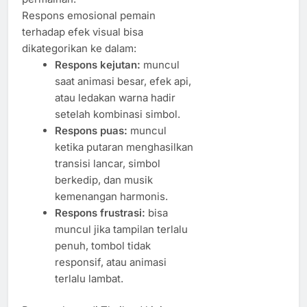
Respons emosional pemain
terhadap efek visual bisa
dikategorikan ke dalam:
Respons kejutan:
muncul
saat animasi besar, efek api,
atau ledakan warna hadir
setelah kombinasi simbol.
Respons puas:
muncul
ketika putaran menghasilkan
transisi lancar, simbol
berkedip, dan musik
kemenangan harmonis.
Respons frustrasi:
bisa
muncul jika tampilan terlalu
penuh, tombol tidak
responsif, atau animasi
terlalu lambat.