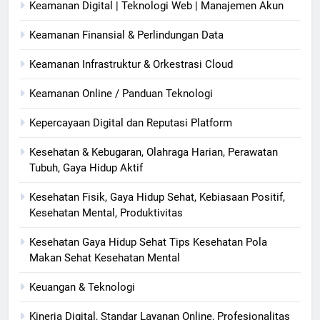
Keamanan Digital | Teknologi Web | Manajemen Akun
Keamanan Finansial & Perlindungan Data
Keamanan Infrastruktur & Orkestrasi Cloud
Keamanan Online / Panduan Teknologi
Kepercayaan Digital dan Reputasi Platform
Kesehatan & Kebugaran, Olahraga Harian, Perawatan
Tubuh, Gaya Hidup Aktif
Kesehatan Fisik, Gaya Hidup Sehat, Kebiasaan Positif,
Kesehatan Mental, Produktivitas
Kesehatan Gaya Hidup Sehat Tips Kesehatan Pola
Makan Sehat Kesehatan Mental
Keuangan & Teknologi
Kinerja Digital, Standar Layanan Online, Profesionalitas