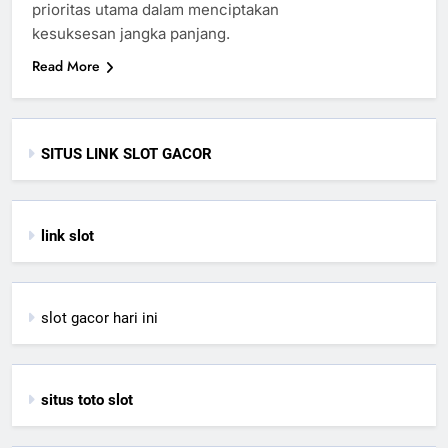
prioritas utama dalam menciptakan
kesuksesan jangka panjang.
Read More
SITUS LINK SLOT GACOR
link slot
slot gacor hari ini
situs toto slot