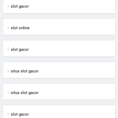
slot gacor
slot online
slot gacor
situs slot gacor
situs slot gacor
slot gacor