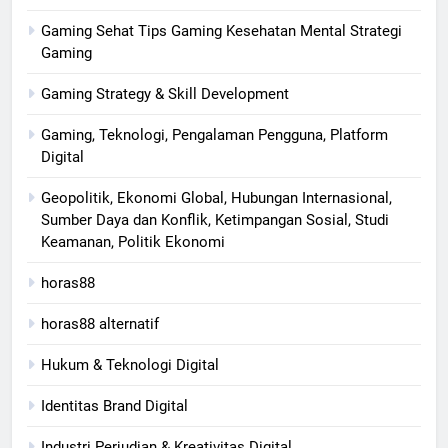
Gaming Sehat Tips Gaming Kesehatan Mental Strategi
Gaming
Gaming Strategy & Skill Development
Gaming, Teknologi, Pengalaman Pengguna, Platform
Digital
Geopolitik, Ekonomi Global, Hubungan Internasional,
Sumber Daya dan Konflik, Ketimpangan Sosial, Studi
Keamanan, Politik Ekonomi
horas88
horas88 alternatif
Hukum & Teknologi Digital
Identitas Brand Digital
Industri Perjudian & Kreativitas Digital