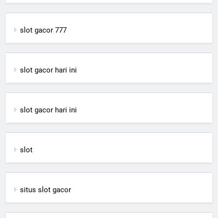
slot gacor 777
slot gacor hari ini
slot gacor hari ini
slot
situs slot gacor