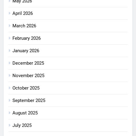
May 2026
April 2026
March 2026
February 2026
January 2026
December 2025
November 2025
October 2025
September 2025
August 2025
July 2025