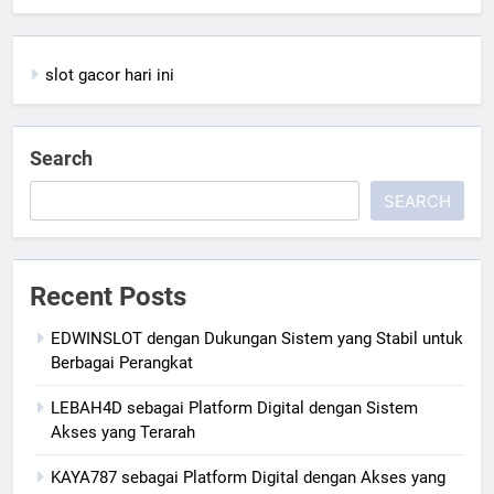
slot gacor hari ini
Search
SEARCH
Recent Posts
EDWINSLOT dengan Dukungan Sistem yang Stabil untuk
Berbagai Perangkat
LEBAH4D sebagai Platform Digital dengan Sistem
Akses yang Terarah
KAYA787 sebagai Platform Digital dengan Akses yang