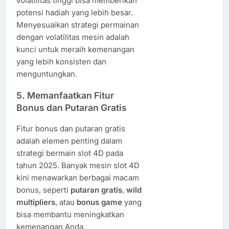
volatilitas tinggi bisa memberikan
potensi hadiah yang lebih besar.
Menyesuaikan strategi permainan
dengan volatilitas mesin adalah
kunci untuk meraih kemenangan
yang lebih konsisten dan
menguntungkan.
5.
Memanfaatkan Fitur
Bonus dan Putaran Gratis
Fitur bonus dan putaran gratis
adalah elemen penting dalam
strategi bermain slot 4D pada
tahun 2025. Banyak mesin slot 4D
kini menawarkan berbagai macam
bonus, seperti
putaran gratis
,
wild
multipliers
, atau
bonus game
yang
bisa membantu meningkatkan
kemenangan Anda.