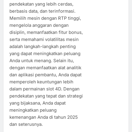
pendekatan yang lebih cerdas,
berbasis data, dan terinformasi.
Memilih mesin dengan RTP tinggi,
mengelola anggaran dengan
disiplin, memanfaatkan fitur bonus,
serta memahami volatilitas mesin
adalah langkah-langkah penting
yang dapat meningkatkan peluang
Anda untuk menang. Selain itu,
dengan memanfaatkan alat analitik
dan aplikasi pembantu, Anda dapat
memperoleh keuntungan lebih
dalam permainan slot 4D. Dengan
pendekatan yang tepat dan strategi
yang bijaksana, Anda dapat
meningkatkan peluang
kemenangan Anda di tahun 2025
dan seterusnya.