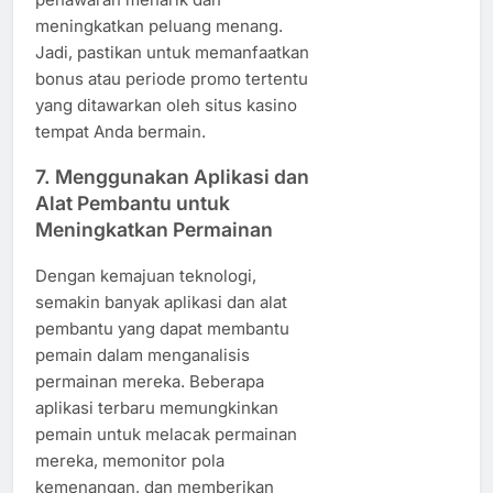
meningkatkan peluang menang.
Jadi, pastikan untuk memanfaatkan
bonus atau periode promo tertentu
yang ditawarkan oleh situs kasino
tempat Anda bermain.
7.
Menggunakan Aplikasi dan
Alat Pembantu untuk
Meningkatkan Permainan
Dengan kemajuan teknologi,
semakin banyak aplikasi dan alat
pembantu yang dapat membantu
pemain dalam menganalisis
permainan mereka. Beberapa
aplikasi terbaru memungkinkan
pemain untuk melacak permainan
mereka, memonitor pola
kemenangan, dan memberikan