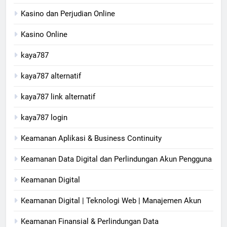
Kasino dan Perjudian Online
Kasino Online
kaya787
kaya787 alternatif
kaya787 link alternatif
kaya787 login
Keamanan Aplikasi & Business Continuity
Keamanan Data Digital dan Perlindungan Akun Pengguna
Keamanan Digital
Keamanan Digital | Teknologi Web | Manajemen Akun
Keamanan Finansial & Perlindungan Data