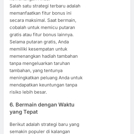
Salah satu strategi terbaru adalah
memanfaatkan fitur bonus ini
secara maksimal. Saat bermain,
cobalah untuk memicu putaran
gratis atau fitur bonus lainnya.
Selama putaran gratis, Anda
memiliki kesempatan untuk
memenangkan hadiah tambahan
tanpa mengeluarkan taruhan
tambahan, yang tentunya
meningkatkan peluang Anda untuk
mendapatkan keuntungan tanpa
risiko lebih besar.
6.
Bermain dengan Waktu
yang Tepat
Berikut adalah strategi baru yang
semakin populer di kalangan