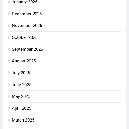
January 2026
December 2025
November 2025
October 2025
September 2025
August 2025
July 2025
June 2025
May 2025
April 2025
March 2025