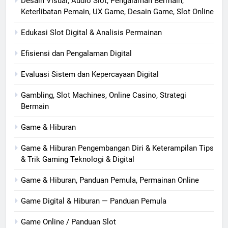
Desain Visual, Audio Slot, Pengalaman Bermain,
Keterlibatan Pemain, UX Game, Desain Game, Slot Online
Edukasi Slot Digital & Analisis Permainan
Efisiensi dan Pengalaman Digital
Evaluasi Sistem dan Kepercayaan Digital
Gambling, Slot Machines, Online Casino, Strategi
Bermain
Game & Hiburan
Game & Hiburan Pengembangan Diri & Keterampilan Tips
& Trik Gaming Teknologi & Digital
Game & Hiburan, Panduan Pemula, Permainan Online
Game Digital & Hiburan — Panduan Pemula
Game Online / Panduan Slot