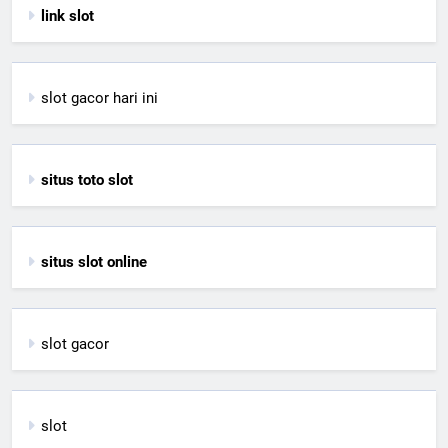
link slot
slot gacor hari ini
situs toto slot
situs slot online
slot gacor
slot