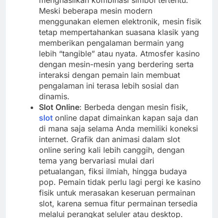
menghasilkan kombinasi simbol tertentu.
Meski beberapa mesin modern
menggunakan elemen elektronik, mesin fisik
tetap mempertahankan suasana klasik yang
memberikan pengalaman bermain yang
lebih “tangible” atau nyata. Atmosfer kasino
dengan mesin-mesin yang berdering serta
interaksi dengan pemain lain membuat
pengalaman ini terasa lebih sosial dan
dinamis.
Slot Online
: Berbeda dengan mesin fisik,
slot
online dapat dimainkan kapan saja dan
di mana saja selama Anda memiliki koneksi
internet. Grafik dan animasi dalam slot
online sering kali lebih canggih, dengan
tema yang bervariasi mulai dari
petualangan, fiksi ilmiah, hingga budaya
pop. Pemain tidak perlu lagi pergi ke kasino
fisik untuk merasakan keseruan permainan
slot, karena semua fitur permainan tersedia
melalui perangkat seluler atau desktop.