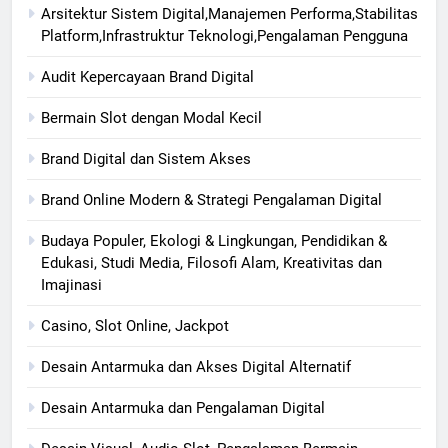
Arsitektur Sistem Digital,Manajemen Performa,Stabilitas
Platform,Infrastruktur Teknologi,Pengalaman Pengguna
Audit Kepercayaan Brand Digital
Bermain Slot dengan Modal Kecil
Brand Digital dan Sistem Akses
Brand Online Modern & Strategi Pengalaman Digital
Budaya Populer, Ekologi & Lingkungan, Pendidikan &
Edukasi, Studi Media, Filosofi Alam, Kreativitas dan
Imajinasi
Casino, Slot Online, Jackpot
Desain Antarmuka dan Akses Digital Alternatif
Desain Antarmuka dan Pengalaman Digital