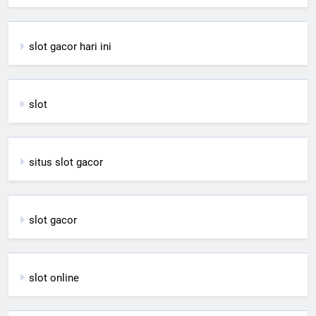
slot gacor hari ini
slot
situs slot gacor
slot gacor
slot online