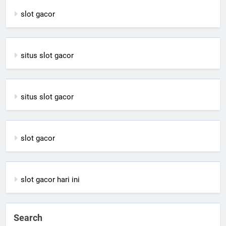
slot gacor
situs slot gacor
situs slot gacor
slot gacor
slot gacor hari ini
Search