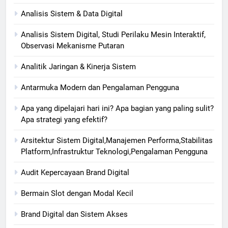
Analisis Sistem & Data Digital
Analisis Sistem Digital, Studi Perilaku Mesin Interaktif,
Observasi Mekanisme Putaran
Analitik Jaringan & Kinerja Sistem
Antarmuka Modern dan Pengalaman Pengguna
Apa yang dipelajari hari ini? Apa bagian yang paling sulit?
Apa strategi yang efektif?
Arsitektur Sistem Digital,Manajemen Performa,Stabilitas
Platform,Infrastruktur Teknologi,Pengalaman Pengguna
Audit Kepercayaan Brand Digital
Bermain Slot dengan Modal Kecil
Brand Digital dan Sistem Akses