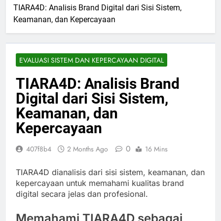
TIARA4D: Analisis Brand Digital dari Sisi Sistem,
Keamanan, dan Kepercayaan
EVALUASI SISTEM DAN KEPERCAYAAN DIGITAL
TIARA4D: Analisis Brand
Digital dari Sisi Sistem,
Keamanan, dan
Kepercayaan
0
407f8b4
2 Months Ago
16 Mins
TIARA4D dianalisis dari sisi sistem, keamanan, dan
kepercayaan untuk memahami kualitas brand
digital secara jelas dan profesional.
Memahami TIARA4D sebagai