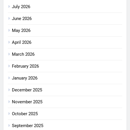
July 2026
June 2026
May 2026
April 2026
March 2026
February 2026
January 2026
December 2025
November 2025
October 2025
September 2025