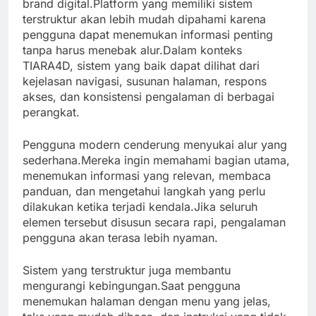
brand digital.Platform yang memiliki sistem
terstruktur akan lebih mudah dipahami karena
pengguna dapat menemukan informasi penting
tanpa harus menebak alur.Dalam konteks
TIARA4D, sistem yang baik dapat dilihat dari
kejelasan navigasi, susunan halaman, respons
akses, dan konsistensi pengalaman di berbagai
perangkat.
Pengguna modern cenderung menyukai alur yang
sederhana.Mereka ingin memahami bagian utama,
menemukan informasi yang relevan, membaca
panduan, dan mengetahui langkah yang perlu
dilakukan ketika terjadi kendala.Jika seluruh
elemen tersebut disusun secara rapi, pengalaman
pengguna akan terasa lebih nyaman.
Sistem yang terstruktur juga membantu
mengurangi kebingungan.Saat pengguna
menemukan halaman dengan menu yang jelas,