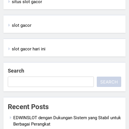
situs slot gacor
slot gacor
slot gacor hari ini
Search
SEARCH
Recent Posts
EDWINSLOT dengan Dukungan Sistem yang Stabil untuk
Berbagai Perangkat