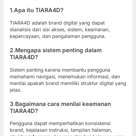
1.Apa itu TIARA4D?
TIARA4D adalah brand digital yang dapat
dianalisis dari sisi akses, sistem, keamanan,
kepercayaan, dan pengalaman pengguna.
2.Mengapa sistem penting dalam
TIARA4D?
Sistem penting karena membantu pengguna
memahami navigasi, menemukan informasi, dan
menilai apakah brand memiliki struktur digital yang
jelas.
3.Bagaimana cara menilai keamanan
TIARA4D?
Pengguna dapat memperhatikan konsistensi
brand, kejelasan instruksi, tampilan halaman,