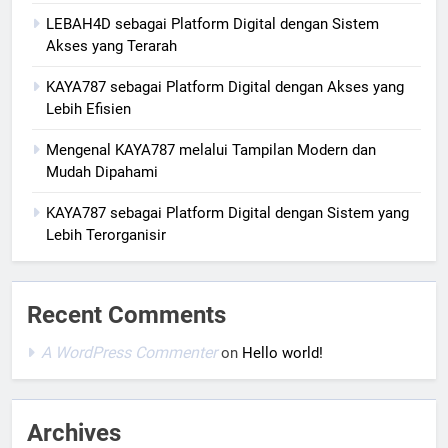
LEBAH4D sebagai Platform Digital dengan Sistem
Akses yang Terarah
KAYA787 sebagai Platform Digital dengan Akses yang
Lebih Efisien
Mengenal KAYA787 melalui Tampilan Modern dan
Mudah Dipahami
KAYA787 sebagai Platform Digital dengan Sistem yang
Lebih Terorganisir
Recent Comments
A WordPress Commenter
on
Hello world!
Archives