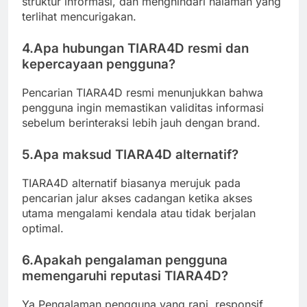
struktur informasi, dan menghindari halaman yang
terlihat mencurigakan.
4.Apa hubungan TIARA4D resmi dan
kepercayaan pengguna?
Pencarian TIARA4D resmi menunjukkan bahwa
pengguna ingin memastikan validitas informasi
sebelum berinteraksi lebih jauh dengan brand.
5.Apa maksud TIARA4D alternatif?
TIARA4D alternatif biasanya merujuk pada
pencarian jalur akses cadangan ketika akses
utama mengalami kendala atau tidak berjalan
optimal.
6.Apakah pengalaman pengguna
memengaruhi reputasi TIARA4D?
Ya.Pengalaman pengguna yang rapi, responsif,