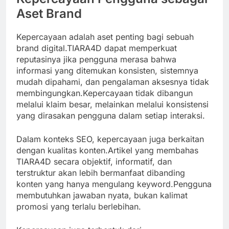
Aset Brand
Kepercayaan adalah aset penting bagi sebuah
brand digital.TIARA4D dapat memperkuat
reputasinya jika pengguna merasa bahwa
informasi yang ditemukan konsisten, sistemnya
mudah dipahami, dan pengalaman aksesnya tidak
membingungkan.Kepercayaan tidak dibangun
melalui klaim besar, melainkan melalui konsistensi
yang dirasakan pengguna dalam setiap interaksi.
Dalam konteks SEO, kepercayaan juga berkaitan
dengan kualitas konten.Artikel yang membahas
TIARA4D secara objektif, informatif, dan
terstruktur akan lebih bermanfaat dibanding
konten yang hanya mengulang keyword.Pengguna
membutuhkan jawaban nyata, bukan kalimat
promosi yang terlalu berlebihan.