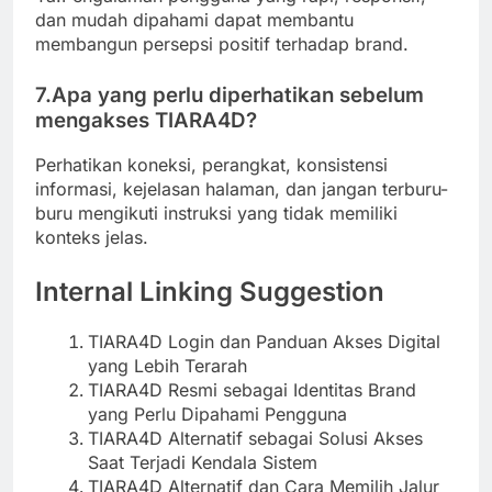
dan mudah dipahami dapat membantu
membangun persepsi positif terhadap brand.
7.Apa yang perlu diperhatikan sebelum
mengakses TIARA4D?
Perhatikan koneksi, perangkat, konsistensi
informasi, kejelasan halaman, dan jangan terburu-
buru mengikuti instruksi yang tidak memiliki
konteks jelas.
Internal Linking Suggestion
TIARA4D Login dan Panduan Akses Digital
yang Lebih Terarah
TIARA4D Resmi sebagai Identitas Brand
yang Perlu Dipahami Pengguna
TIARA4D Alternatif sebagai Solusi Akses
Saat Terjadi Kendala Sistem
TIARA4D Alternatif dan Cara Memilih Jalur