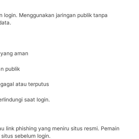
 login. Menggunakan jaringan publik tanpa
data.
r yang aman
n publik
 gagal atau terputus
lindungi saat login.
tau link phishing yang meniru situs resmi. Pemain
situs sebelum login.