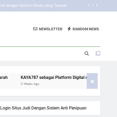
tal dengan Sistem Akses yang Terarah
gital dengan Akses yang Lebih Efisien
Tampilan Modern dan Mudah Dipahami
NEWSLETTER
RANDOM NEWS
ang Stabil untuk Berbagai Perangkat
 Untuk Petualangan Permainan Anda.
tal dengan Sistem Akses yang Terarah
gital dengan Akses yang Lebih Efisien
Tampilan Modern dan Mudah Dipahami
AYA787 sebagai Platform Digital dengan Akses yang Lebih Efi
 Weeks Ago
Login Situs Judi Dengan Sistem Anti Penipuan