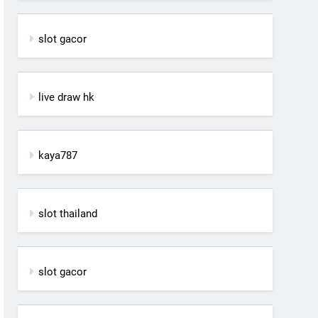
slot gacor
live draw hk
kaya787
slot thailand
slot gacor