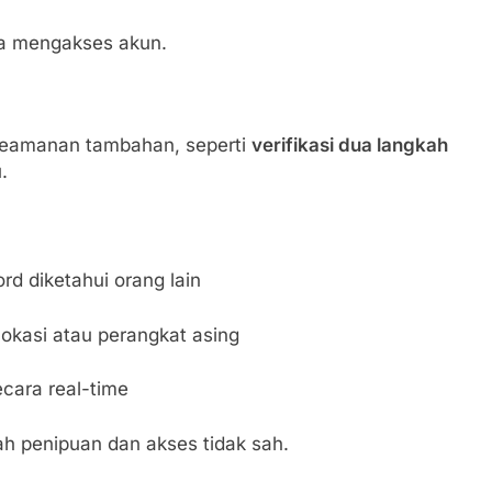
ga mengakses akun.
 keamanan tambahan, seperti
verifikasi dua langkah
.
d diketahui orang lain
lokasi atau perangkat asing
cara real-time
ah penipuan dan akses tidak sah.