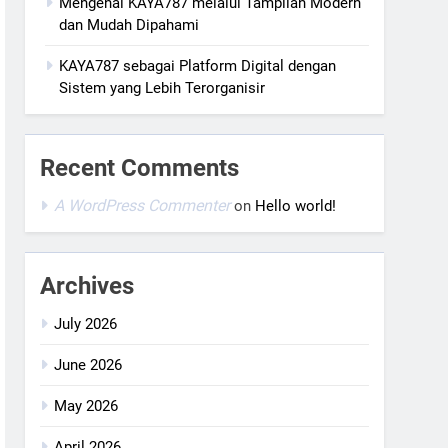
Mengenal KAYA787 melalui Tampilan Modern
dan Mudah Dipahami
KAYA787 sebagai Platform Digital dengan
Sistem yang Lebih Terorganisir
Recent Comments
A WordPress Commenter
on
Hello world!
Archives
July 2026
June 2026
May 2026
April 2026