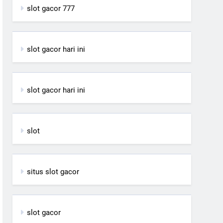
slot gacor 777
slot gacor hari ini
slot gacor hari ini
slot
situs slot gacor
slot gacor