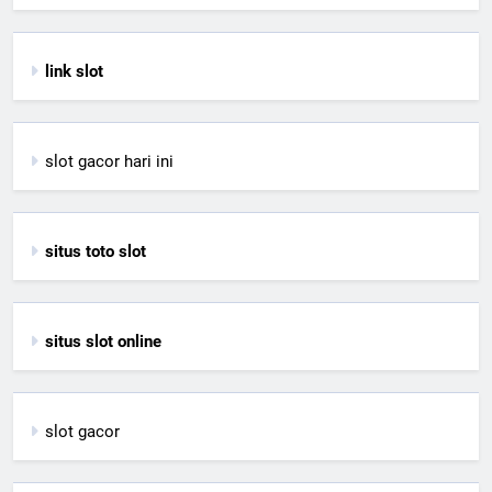
link slot
slot gacor hari ini
situs toto slot
situs slot online
slot gacor