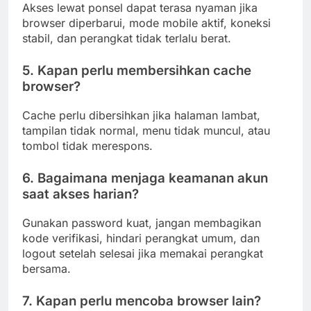
Akses lewat ponsel dapat terasa nyaman jika
browser diperbarui, mode mobile aktif, koneksi
stabil, dan perangkat tidak terlalu berat.
5. Kapan perlu membersihkan cache
browser?
Cache perlu dibersihkan jika halaman lambat,
tampilan tidak normal, menu tidak muncul, atau
tombol tidak merespons.
6. Bagaimana menjaga keamanan akun
saat akses harian?
Gunakan password kuat, jangan membagikan
kode verifikasi, hindari perangkat umum, dan
logout setelah selesai jika memakai perangkat
bersama.
7. Kapan perlu mencoba browser lain?