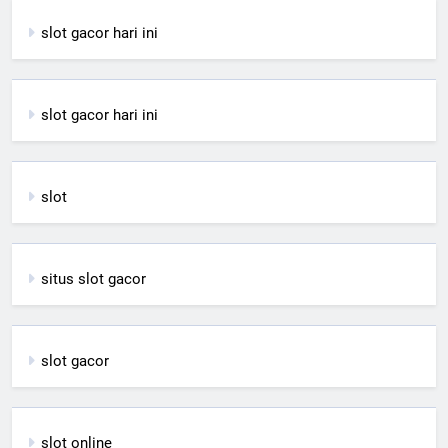
slot gacor hari ini
slot gacor hari ini
slot
situs slot gacor
slot gacor
slot online