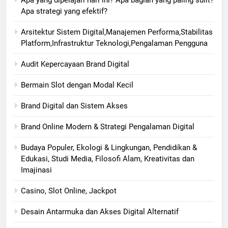
Apa yang dipelajari hari ini? Apa bagian yang paling sulit?
Apa strategi yang efektif?
Arsitektur Sistem Digital,Manajemen Performa,Stabilitas
Platform,Infrastruktur Teknologi,Pengalaman Pengguna
Audit Kepercayaan Brand Digital
Bermain Slot dengan Modal Kecil
Brand Digital dan Sistem Akses
Brand Online Modern & Strategi Pengalaman Digital
Budaya Populer, Ekologi & Lingkungan, Pendidikan &
Edukasi, Studi Media, Filosofi Alam, Kreativitas dan
Imajinasi
Casino, Slot Online, Jackpot
Desain Antarmuka dan Akses Digital Alternatif