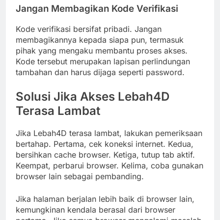
Jangan Membagikan Kode Verifikasi
Kode verifikasi bersifat pribadi. Jangan
membagikannya kepada siapa pun, termasuk
pihak yang mengaku membantu proses akses.
Kode tersebut merupakan lapisan perlindungan
tambahan dan harus dijaga seperti password.
Solusi Jika Akses Lebah4D
Terasa Lambat
Jika Lebah4D terasa lambat, lakukan pemeriksaan
bertahap. Pertama, cek koneksi internet. Kedua,
bersihkan cache browser. Ketiga, tutup tab aktif.
Keempat, perbarui browser. Kelima, coba gunakan
browser lain sebagai pembanding.
Jika halaman berjalan lebih baik di browser lain,
kemungkinan kendala berasal dari browser