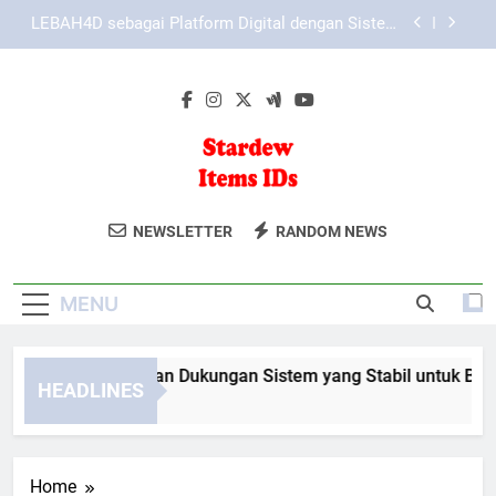
Skip
KAYA787 sebagai Platform Digital dengan Akses
to
yang Lebih Efisien
content
Mengenal KAYA787 melalui Tampilan Modern dan
Mudah Dipahami
EDWINSLOT dengan Dukungan Sistem yang Stabil
untuk Berbagai Perangkat
LEBAH4D sebagai Platform Digital dengan Sistem
Akses yang Terarah
Stardew Items
Temukan Daftar Lengkap Item Dan ID Di
KAYA787 sebagai Platform Digital dengan Akses
NEWSLETTER
RANDOM NEWS
yang Lebih Efisien
IDs
Stardew Valley. Panduan Mudah Untuk
Mengenal KAYA787 melalui Tampilan Modern dan
Petualangan Permainan Anda.
Mudah Dipahami
MENU
DWINSLOT dengan Dukungan Sistem yang Stabil untuk Berbag
HEADLINES
 Weeks Ago
Home