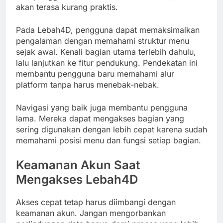
akan terasa kurang praktis.
Pada Lebah4D, pengguna dapat memaksimalkan
pengalaman dengan memahami struktur menu
sejak awal. Kenali bagian utama terlebih dahulu,
lalu lanjutkan ke fitur pendukung. Pendekatan ini
membantu pengguna baru memahami alur
platform tanpa harus menebak-nebak.
Navigasi yang baik juga membantu pengguna
lama. Mereka dapat mengakses bagian yang
sering digunakan dengan lebih cepat karena sudah
memahami posisi menu dan fungsi setiap bagian.
Keamanan Akun Saat
Mengakses Lebah4D
Akses cepat tetap harus diimbangi dengan
keamanan akun. Jangan mengorbankan