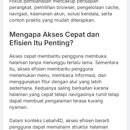
Fokus pembahasan mencakup persiapan
perangkat, pemilihan browser, pengelolaan cache,
navigasi, keamanan akun, solusi kendala, serta
contoh praktis yang mudah diterapkan.
Mengapa Akses Cepat dan
Efisien Itu Penting?
Akses cepat membantu pengguna membuka
halaman tanpa menunggu terlalu lama. Sementara
itu, akses efisien membantu pengguna
menemukan menu, membaca informasi, dan
menggunakan fitur dengan alur yang lebih
sederhana. Keduanya saling berkaitan karena
halaman yang cepat tetapi navigasinya rumit tetap
dapat membuat pengalaman terasa kurang
nyaman.
Dalam konteks Lebah4D, akses efisien berarti
pengguna dapat memahami struktur halaman