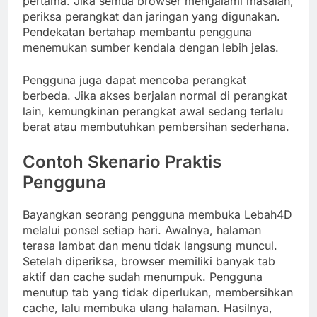
pertama. Jika semua browser mengalami masalah,
periksa perangkat dan jaringan yang digunakan.
Pendekatan bertahap membantu pengguna
menemukan sumber kendala dengan lebih jelas.
Pengguna juga dapat mencoba perangkat
berbeda. Jika akses berjalan normal di perangkat
lain, kemungkinan perangkat awal sedang terlalu
berat atau membutuhkan pembersihan sederhana.
Contoh Skenario Praktis
Pengguna
Bayangkan seorang pengguna membuka Lebah4D
melalui ponsel setiap hari. Awalnya, halaman
terasa lambat dan menu tidak langsung muncul.
Setelah diperiksa, browser memiliki banyak tab
aktif dan cache sudah menumpuk. Pengguna
menutup tab yang tidak diperlukan, membersihkan
cache, lalu membuka ulang halaman. Hasilnya,