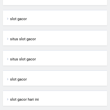
slot gacor
situs slot gacor
situs slot gacor
slot gacor
slot gacor hari ini