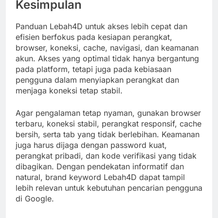
Kesimpulan
Panduan Lebah4D untuk akses lebih cepat dan
efisien berfokus pada kesiapan perangkat,
browser, koneksi, cache, navigasi, dan keamanan
akun. Akses yang optimal tidak hanya bergantung
pada platform, tetapi juga pada kebiasaan
pengguna dalam menyiapkan perangkat dan
menjaga koneksi tetap stabil.
Agar pengalaman tetap nyaman, gunakan browser
terbaru, koneksi stabil, perangkat responsif, cache
bersih, serta tab yang tidak berlebihan. Keamanan
juga harus dijaga dengan password kuat,
perangkat pribadi, dan kode verifikasi yang tidak
dibagikan. Dengan pendekatan informatif dan
natural, brand keyword Lebah4D dapat tampil
lebih relevan untuk kebutuhan pencarian pengguna
di Google.