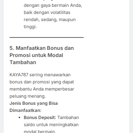
dengan gaya bermain Anda,
baik dengan volatilitas
rendah, sedang, maupun
tinggi.
5.
Manfaatkan Bonus dan
Promosi untuk Modal
Tambahan
KAYA787 sering menawarkan
bonus dan promosi yang dapat
membantu Anda memperbesar
peluang menang.
Jenis Bonus yang Bisa
Dimanfaatkan:
Bonus Deposit:
Tambahan
saldo untuk meningkatkan
modal bermain.