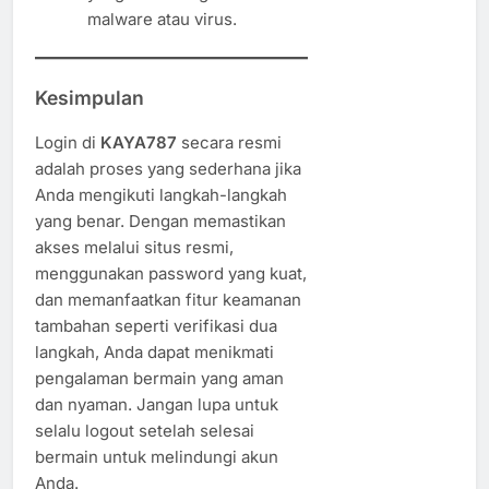
malware atau virus.
Kesimpulan
Login di
KAYA787
secara resmi
adalah proses yang sederhana jika
Anda mengikuti langkah-langkah
yang benar. Dengan memastikan
akses melalui situs resmi,
menggunakan password yang kuat,
dan memanfaatkan fitur keamanan
tambahan seperti verifikasi dua
langkah, Anda dapat menikmati
pengalaman bermain yang aman
dan nyaman. Jangan lupa untuk
selalu logout setelah selesai
bermain untuk melindungi akun
Anda.