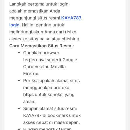
Langkah pertama untuk login
adalah memastikan Anda
mengunjungi situs resmi
KAYA787
login
. Hal ini penting untuk
melindungi akun Anda dari risiko
akses ke situs palsu atau phishing.
Cara Memastikan Situs Resmi:
Gunakan browser
terpercaya seperti Google
Chrome atau Mozilla
Firefox.
Periksa apakah alamat situs
menggunakan protokol
https
untuk koneksi yang
aman.
Simpan alamat situs resmi
KAYA787 di bookmark untuk
akses cepat di masa depan.
Hindari mengklik tautan