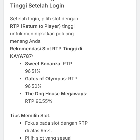
Tinggi Setelah Login
Setelah login, pilih slot dengan
RTP (Return to Player)
tinggi
untuk meningkatkan peluang
menang Anda.
Rekomendasi Slot RTP Tinggi di
KAYA787:
Sweet Bonanza
: RTP
96.51%
Gates of Olympus
: RTP
96.50%
The Dog House Megaways
:
RTP 96.55%
Tips Memilih Slot:
Fokus pada slot dengan RTP
di atas 95%.
Pilih slot yang sesuai