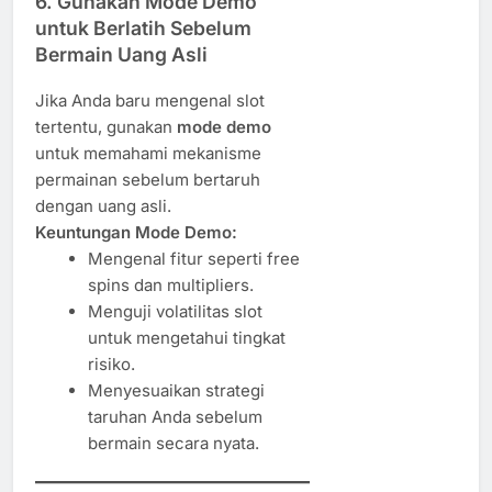
6.
Gunakan Mode Demo
untuk Berlatih Sebelum
Bermain Uang Asli
Jika Anda baru mengenal slot
tertentu, gunakan
mode demo
untuk memahami mekanisme
permainan sebelum bertaruh
dengan uang asli.
Keuntungan Mode Demo:
Mengenal fitur seperti free
spins dan multipliers.
Menguji volatilitas slot
untuk mengetahui tingkat
risiko.
Menyesuaikan strategi
taruhan Anda sebelum
bermain secara nyata.