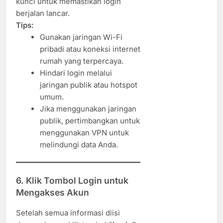
kunci untuk memastikan login
berjalan lancar.
Tips:
Gunakan jaringan Wi-Fi
pribadi atau koneksi internet
rumah yang terpercaya.
Hindari login melalui
jaringan publik atau hotspot
umum.
Jika menggunakan jaringan
publik, pertimbangkan untuk
menggunakan VPN untuk
melindungi data Anda.
6.
Klik Tombol Login untuk
Mengakses Akun
Setelah semua informasi diisi