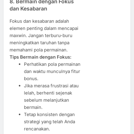
8.
Bermain dengan Fokus
dan Kesabaran
Fokus dan kesabaran adalah
elemen penting dalam mencapai
maxwin. Jangan terburu-buru
meningkatkan taruhan tanpa
memahami pola permainan.
Tips Bermain dengan Fokus:
Perhatikan pola permainan
dan waktu munculnya fitur
bonus.
Jika merasa frustrasi atau
lelah, berhenti sejenak
sebelum melanjutkan
bermain.
Tetap konsisten dengan
strategi yang telah Anda
rencanakan.